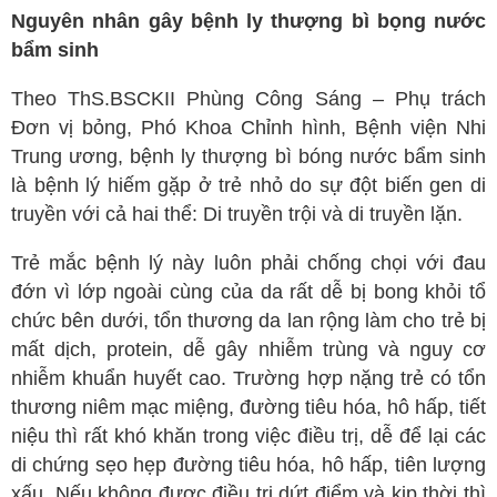
Nguyên nhân gây bệnh ly thượng bì bọng nước
bẩm sinh
Theo ThS.BSCKII Phùng Công Sáng – Phụ trách
Đơn vị bỏng, Phó Khoa Chỉnh hình, Bệnh viện Nhi
Trung ương, bệnh ly thượng bì bóng nước bẩm sinh
là bệnh lý hiếm gặp ở trẻ nhỏ do sự đột biến gen di
truyền với cả hai thể: Di truyền trội và di truyền lặn.
Trẻ mắc bệnh lý này luôn phải chống chọi với đau
đớn vì lớp ngoài cùng của da rất dễ bị bong khỏi tổ
chức bên dưới, tổn thương da lan rộng làm cho trẻ bị
mất dịch, protein, dễ gây nhiễm trùng và nguy cơ
nhiễm khuẩn huyết cao. Trường hợp nặng trẻ có tổn
thương niêm mạc miệng, đường tiêu hóa, hô hấp, tiết
niệu thì rất khó khăn trong việc điều trị, dễ để lại các
di chứng sẹo hẹp đường tiêu hóa, hô hấp, tiên lượng
xấu. Nếu không được điều trị dứt điểm và kịp thời thì