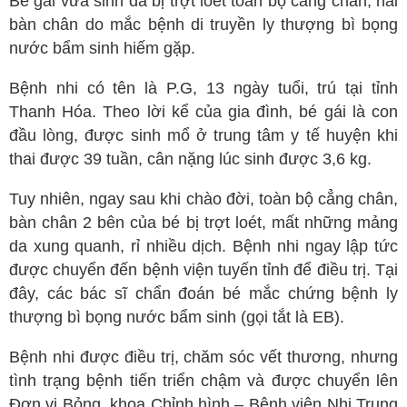
Bé gái vừa sinh đã bị trợt loét toàn bộ cẳng chân, hai
Spa
bàn chân do mắc bệnh di truyền ly thượng bì bọng
nước bẩm sinh hiếm gặp.
Mỹ phẩm
Dinh Dưỡng
Bệnh nhi có tên là P.G, 13 ngày tuổi, trú tại tỉnh
Thanh Hóa. Theo lời kể của gia đình, bé gái là con
Bác sĩ của bạn
đầu lòng, được sinh mổ ở trung tâm y tế huyện khi
thai được 39 tuần, cân nặng lúc sinh được 3,6 kg.
Tuy nhiên, ngay sau khi chào đời, toàn bộ cẳng chân,
bàn chân 2 bên của bé bị trợt loét, mất những mảng
da xung quanh, rỉ nhiều dịch. Bệnh nhi ngay lập tức
được chuyển đến bệnh viện tuyến tỉnh để điều trị. Tại
đây, các bác sĩ chẩn đoán bé mắc chứng bệnh ly
thượng bì bọng nước bẩm sinh (gọi tắt là EB).
Bệnh nhi được điều trị, chăm sóc vết thương, nhưng
tình trạng bệnh tiến triển chậm và được chuyển lên
Đơn vị Bỏng, khoa Chỉnh hình – Bệnh viện Nhi Trung