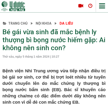
DA LIỄU
TRANG CHỦ
NỘI KHOA
Tin tức Y Dược
Bé gái vừa sinh đã mắc bệnh ly
Thông tin hội nghị
thượng bì bọng nước hiếm gặp: Ai
Hội thảo
không nên sinh con?
Tọa đàm khoa học
Thứ sáu, ngày 5 tháng 1 năm 2024 | 10:27
Nội khoa
Tim mạch
Bệnh viện Nhi Trung ương vừa tiếp nhận điều trị
Hô hấp
bé gái sơ sinh, cơ thể bị trợt loét nhiều từ tuyến
Tiêu hóa
dưới chuyển lên do mắc chứng ly thượng bì
bọng nước bẩm sinh (EB). Bác sĩ khuyến cáo
Da liễu
những cha/mẹ có đặc điểm dưới đây không nên
Nội tiết
sinh con vì dễ đẻ con mắc chứng EB.
Ngoại khoa