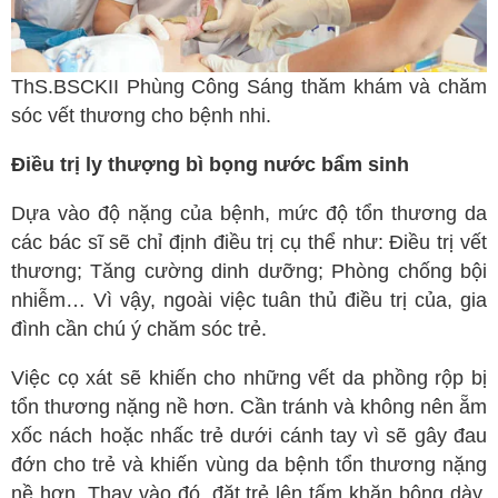
ThS.BSCKII Phùng Công Sáng thăm khám và chăm
sóc vết thương cho bệnh nhi.
Điều trị ly thượng bì bọng nước bẩm sinh
Dựa vào độ nặng của bệnh, mức độ tổn thương da
các bác sĩ sẽ chỉ định điều trị cụ thể như: Điều trị vết
thương; Tăng cường dinh dưỡng; Phòng chống bội
nhiễm… Vì vậy, ngoài việc tuân thủ điều trị của, gia
đình cần chú ý chăm sóc trẻ.
Việc cọ xát sẽ khiến cho những vết da phồng rộp bị
tổn thương nặng nề hơn. Cần tránh và không nên ẵm
xốc nách hoặc nhấc trẻ dưới cánh tay vì sẽ gây đau
đớn cho trẻ và khiến vùng da bệnh tổn thương nặng
nề hơn. Thay vào đó, đặt trẻ lên tấm khăn bông dày,