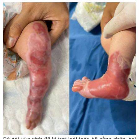
Ngoại tổng quát
Ngoại tiết niệu
Chấn thương chỉnh hình
Dược Khoa
Các bài thuốc hay
Cách sử dụng thuốc
Y học cổ truyền
Dược học cổ truyền
Dưỡng sinh
Châm cứu
Bệnh học
Y - Sinh học
Khỏe đẹp