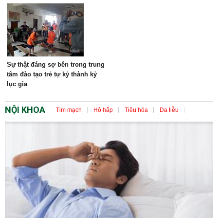
Sự thật đáng sợ bên trong trung
tâm đào tạo trẻ tự kỷ thành kỷ
lục gia
NỘI KHOA
Tim mạch
Hô hấp
Tiêu hóa
Da liễu
Nội tiết