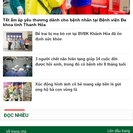
Tết ấm áp yêu thương dành cho bệnh nhân tại Bệnh viện Đa
khoa tỉnh Thanh Hóa
Bé trai bị mẹ bỏ rơi tại BVĐK Khánh Hòa đã ổn
định sức khỏe
3 người chết não hiến tạng giúp 14 cuộc đời
được hồi sinh, trong đó có bệnh nhi 8 tháng tuổi
Xúc động hình ảnh cô bé mang xấp tiền lẻ gửi
ủng hộ bà con vùng lũ
ĐỌC NHIỀU
Lên đầu trang
Về trang chủ