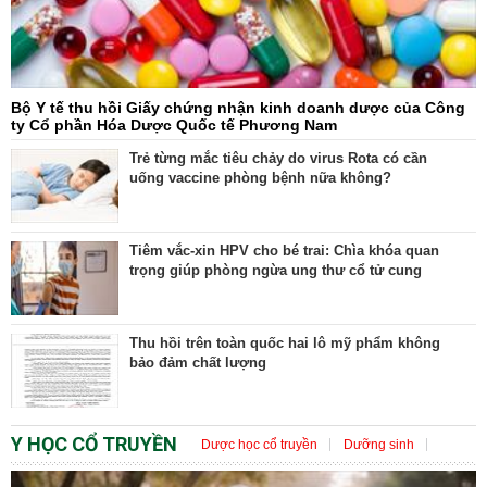
Bộ Y tế thu hồi Giấy chứng nhận kinh doanh dược của Công
ty Cổ phần Hóa Dược Quốc tế Phương Nam
Trẻ từng mắc tiêu chảy do virus Rota có cần
uống vaccine phòng bệnh nữa không?
Tiêm vắc-xin HPV cho bé trai: Chìa khóa quan
trọng giúp phòng ngừa ung thư cổ tử cung
Thu hồi trên toàn quốc hai lô mỹ phẩm không
bảo đảm chất lượng
Y HỌC CỔ TRUYỀN
Dược học cổ truyền
Dưỡng sinh
Châm cứu
Bệnh học