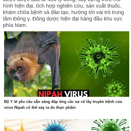
hình hiện đại, tích hợp nghiên cứu, sản xuất thuốc,
Ngoại tổng quát
khám chữa bệnh và đào tạo, hướng tới vai trò trung
Ngoại tiết niệu
tâm Đông y, Đông dược hiện đại hàng đầu khu vực
phía Nam.
Chấn thương chỉnh hình
Dược Khoa
Các bài thuốc hay
Cách sử dụng thuốc
Y học cổ truyền
Dược học cổ truyền
Dưỡng sinh
Châm cứu
Bộ Y tế yêu cầu sẵn sàng đáp ứng các sự cố lây truyền bệnh của
Bệnh học
virus Nipah có thể xảy ra do thực phẩm
Y - Sinh học
Khỏe đẹp