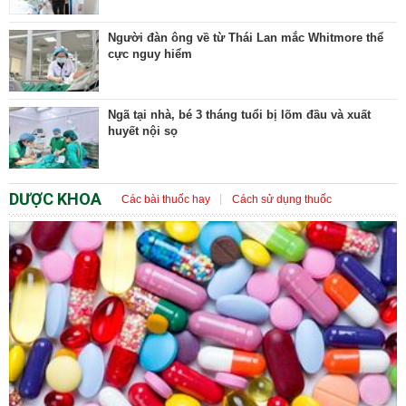
Người đàn ông về từ Thái Lan mắc Whitmore thể
cực nguy hiểm
Ngã tại nhà, bé 3 tháng tuổi bị lõm đầu và xuất
huyết nội sọ
DƯỢC KHOA
Các bài thuốc hay
Cách sử dụng thuốc