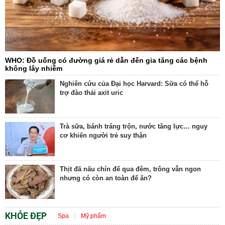
WHO: Đồ uống có đường giá rẻ dẫn đến gia tăng các bệnh
không lây nhiễm
Nghiên cứu của Đại học Harvard: Sữa có thể hỗ
trợ đào thải axit uric
Trà sữa, bánh tráng trộn, nước tăng lực… nguy
cơ khiến người trẻ suy thận
Thịt đã nấu chín để qua đêm, trông vẫn ngon
nhưng có còn an toàn để ăn?
KHỎE ĐẸP
Spa
Mỹ phẩm