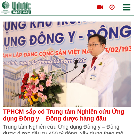
Tin tức Y Dược
Thông tin hội nghị
Hội thảo
Tọa đàm khoa học
Nội khoa
Tim mạch
Hô hấp
Tiêu hóa
TPHCM sắp có Trung tâm Nghiên cứu Ứng
Da liễu
dụng Đông y – Đông dược hàng đầu
Nội tiết
Trung tâm Nghiên cứu Ứng dụng Đông y – Đông
Ngoại khoa
dược được đầu tư 450 tỷ đồng, xây dựng theo mô