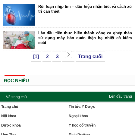
Rối loạn nhịp tim – dấu hiệu nhận biết và cách xử
trí cần thiết
Lần đầu tiên thực hiện thành công ca ghép thận
sử dụng máy bảo quản thận hạ nhiệt có kiểm
soát
[1]
2
3
Trang cuối
ĐỌC NHIỀU
Lên đầu trang
Về trang chủ
Trang chủ
Tin tức Y Dược
Nội khoa
Ngoại khoa
Dược khoa
Y học cổ truyền
Ung Thư
Dinh Dưỡng