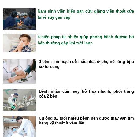
Ngoại tổng quát
Nam sinh viên hiến gan cứu giảng viên thoát cửa
tử vì suy gan cấp
Ngoại tiết niệu
Chấn thương chỉnh hình
4 biện pháp tự nhiên giúp phòng bệnh đường hô
Dược Khoa
hấp thường gặp khi trời lạnh
Các bài thuốc hay
Cách sử dụng thuốc
3 bệnh tim mạch dễ mắc nhất ở phụ nữ từng bị u
xơ tử cung
Y học cổ truyền
Dược học cổ truyền
Dưỡng sinh
Bệnh nhân cúm suy hô hấp nhanh, phổi trắng
xóa 2 bên
Châm cứu
Bệnh học
Cụ ông 81 tuổi nhiều bệnh nền được thay van tim
Y - Sinh học
bằng kỹ thuật ít xâm lấn
Khỏe đẹp