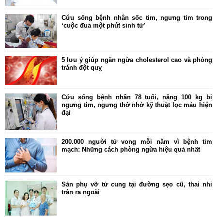
Spa
Cứu sống bệnh nhân sốc tim, ngưng tim trong
‘cuộc đua một phút sinh tử’
Mỹ phẩm
Dinh Dưỡng
5 lưu ý giúp ngăn ngừa cholesterol cao và phòng
Bác sĩ của bạn
tránh đột quỵ
Cứu sống bệnh nhân 78 tuổi, nặng 100 kg bị
ngưng tim, ngưng thở nhờ kỹ thuật lọc máu hiện
đại
200.000 người tử vong mỗi năm vì bệnh tim
mạch: Những cách phòng ngừa hiệu quả nhất
Sản phụ vỡ tử cung tại đường sẹo cũ, thai nhi
tràn ra ngoài