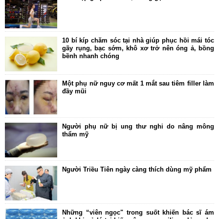
10 bí kíp chăm sóc tại nhà giúp phục hồi mái tóc
gãy rụng, bạc sớm, khô xơ trở nên óng ả, bồng
bềnh nhanh chóng
Một phụ nữ nguy cơ mất 1 mắt sau tiêm filler làm
đầy mũi
Người phụ nữ bị ung thư nghi do nâng mông
thẩm mỹ
Người Triều Tiên ngày càng thích dùng mỹ phẩm
Những “viên ngọc" trong suốt khiến bác sĩ ám