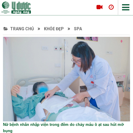
TRANG CHỦ
KHỎE ĐẸP
SPA
Tin tức Y Dược
Thông tin hội nghị
Hội thảo
Tọa đàm khoa học
Nội khoa
Tim mạch
Hô hấp
Tiêu hóa
Da liễu
Nội tiết
Nữ bệnh nhân nhập viện trong đêm do chảy máu ồ ạt sau hút mỡ
Ngoại khoa
bụng