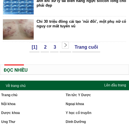
ảnh khi xử lý tai biến nâng ngực silicon lỏng cho
phái đẹp
Chi 30 triệu đồng cải tạo 'núi đôi', một phụ nữ có
nguy cơ mất tuyến vú
[1]
2
3
Trang cuối
ĐỌC NHIỀU
Lên đầu trang
Về trang chủ
Trang chủ
Tin tức Y Dược
Nội khoa
Ngoại khoa
Dược khoa
Y học cổ truyền
Ung Thư
Dinh Dưỡng