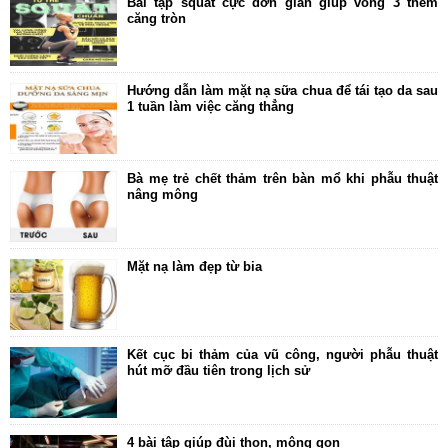
Bài tập squat cực đơn giản giúp vòng 3 thêm
căng tròn
Hướng dẫn làm mặt nạ sữa chua để tái tạo da sau
1 tuần làm việc căng thẳng
Bà mẹ trẻ chết thảm trên bàn mổ khi phẫu thuật
nâng mông
Mặt nạ làm đẹp từ bia
Kết cục bi thảm của vũ công, người phẫu thuật
hút mỡ đầu tiên trong lịch sử
4 bài tập giúp đùi thon, mông gọn