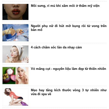
Spa
Môi sưng, rỉ mủ khi xăm môi ở thẩm mỹ viện
Mỹ phẩm
Dinh Dưỡng
Người phụ nữ đi hút mỡ bụng rồi tử vong trên
bàn mổ
Bác sĩ của bạn
4 cách chăm sóc làn da nhạy cảm
Vỏ măng cụt - nguyên liệu làm đẹp từ thiên nhiên
Mẹo hay tăng kích thước vòng 3 tự nhiên như
vừa đi spa về