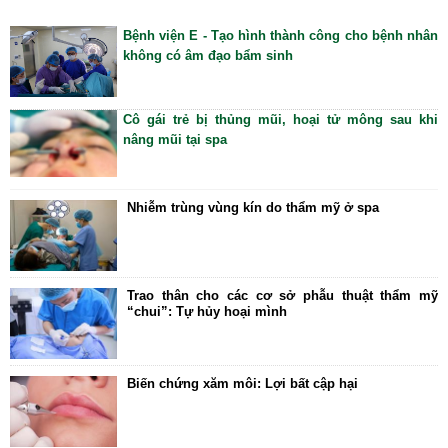
Ngoại tổng quát
Bệnh viện E - Tạo hình thành công cho bệnh nhân
không có âm đạo bẩm sinh
Ngoại tiết niệu
Chấn thương chỉnh hình
Cô gái trẻ bị thủng mũi, hoại tử mông sau khi
Dược Khoa
nâng mũi tại spa
Các bài thuốc hay
Cách sử dụng thuốc
Nhiễm trùng vùng kín do thẩm mỹ ở spa
Y học cổ truyền
Dược học cổ truyền
Trao thân cho các cơ sở phẫu thuật thẩm mỹ
Dưỡng sinh
“chui”: Tự hủy hoại mình
Châm cứu
Bệnh học
Biến chứng xăm môi: Lợi bất cập hại
Y - Sinh học
Khỏe đẹp