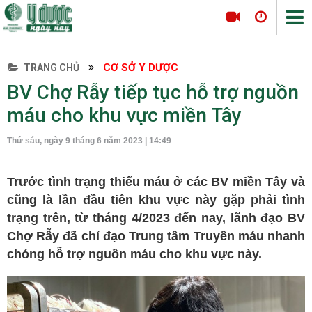
CƠ SỞ Y DƯỢC
TRANG CHỦ
Tin tức Y Dược
BV Chợ Rẫy tiếp tục hỗ trợ nguồn
Thông tin hội nghị
máu cho khu vực miền Tây
Hội thảo
Thứ sáu, ngày 9 tháng 6 năm 2023 | 14:49
Tọa đàm khoa học
Nội khoa
Trước tình trạng thiếu máu ở các BV miền Tây và
Tim mạch
cũng là lần đầu tiên khu vực này gặp phải tình
Hô hấp
trạng trên, từ tháng 4/2023 đến nay, lãnh đạo BV
Chợ Rẫy đã chỉ đạo Trung tâm Truyền máu nhanh
Tiêu hóa
chóng hỗ trợ nguồn máu cho khu vực này.
Da liễu
Nội tiết
Ngoại khoa