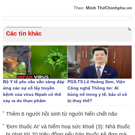
Theo:
Minh Thi/Chinhphu.vn
Các tin khác
Bộ Y tế yêu cầu sẵn sàng đáp
PGS.TS Lê Hoàng Sơn, Viện
ứng các sự cố lây truyền
Công nghệ Thông tin: AI
bệnh của virus Nipah có thể
bùng nổ trong y tế, bác sĩ có
xảy ra do thực phẩm
bị thay thế?
Thêm 6 người hồi sinh từ người hiến chết não
'Đơn thuốc AI' và hiểm hoạ sức khoẻ (3): Nhà thuốc
bị phạt tới 20 triệu đồng nếu bán thuốc kê đơn mà