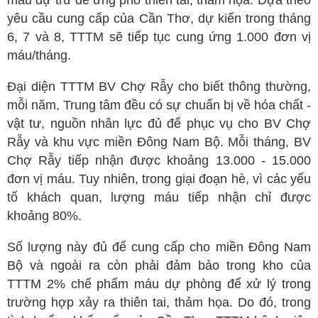
máu dự trữ để ứng phó thiên tai, thảm họa. Dựa theo
yêu cầu cung cấp của Cần Thơ, dự kiến trong tháng
Spa
6, 7 và 8, TTTM sẽ tiếp tục cung ứng 1.000 đơn vị
Mỹ phẩm
máu/tháng.
Dinh Dưỡng
Đại diện TTTM BV Chợ Rẫy cho biết thông thường,
Bác sĩ của bạn
mỗi năm, Trung tâm đều có sự chuẩn bị về hóa chất -
vật tư, nguồn nhân lực đủ để phục vụ cho BV Chợ
Rẫy và khu vực miền Đông Nam Bộ. Mỗi tháng, BV
Chợ Rẫy tiếp nhận được khoảng 13.000 - 15.000
đơn vị máu. Tuy nhiên, trong giại đoạn hè, vì các yếu
tố khách quan, lượng máu tiếp nhận chỉ được
khoảng 80%.
Số lượng này đủ để cung cấp cho miền Đông Nam
Bộ và ngoài ra còn phải đảm bảo trong kho của
TTTM 2% chế phẩm máu dự phòng để xử lý trong
trường hợp xảy ra thiên tai, thảm họa. Do đó, trong