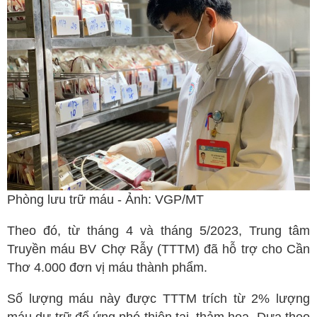
Ngoại tổng quát
Ngoại tiết niệu
Chấn thương chỉnh hình
Dược Khoa
Các bài thuốc hay
Cách sử dụng thuốc
Y học cổ truyền
Dược học cổ truyền
Phòng lưu trữ máu - Ảnh: VGP/MT
Dưỡng sinh
Theo đó, từ tháng 4 và tháng 5/2023, Trung tâm
Châm cứu
Truyền máu BV Chợ Rẫy (TTTM) đã hỗ trợ cho Cần
Bệnh học
Thơ 4.000 đơn vị máu thành phẩm.
Y - Sinh học
Số lượng máu này được TTTM trích từ 2% lượng
Khỏe đẹp