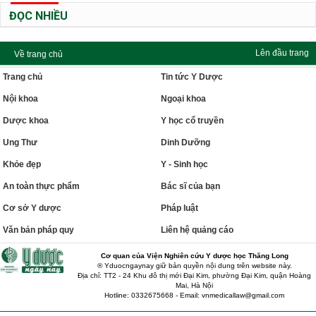
ĐỌC NHIỀU
Lên đầu trang
Về trang chủ
Trang chủ
Tin tức Y Dược
Nội khoa
Ngoại khoa
Dược khoa
Y học cổ truyền
Ung Thư
Dinh Dưỡng
Khỏe đẹp
Y - Sinh học
An toàn thực phẩm
Bác sĩ của bạn
Cơ sở Y dược
Pháp luật
Văn bản pháp quy
Liên hệ quảng cáo
Cơ quan của Viện Nghiên cứu Y dược học Thăng Long
® Yduocngaynay giữ bản quyền nội dung trên website này.
Địa chỉ: TT2 - 24 Khu đô thị mới Đại Kim, phường Đại Kim, quận Hoàng
Mai, Hà Nội
Hotline: 0332675668 - Email: vnmedicallaw@gmail.com