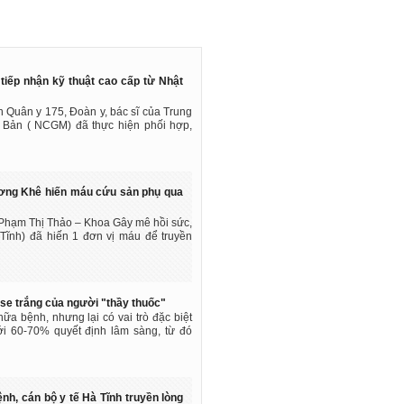
tiếp nhận kỹ thuật cao cấp từ Nhật
n Quân y 175, Đoàn y, bác sĩ của Trung
t Bản ( NCGM) đã thực hiện phối hợp,
ng Khê hiến máu cứu sản phụ qua
Phạm Thị Thảo – Khoa Gây mê hồi sức,
nh) đã hiến 1 đơn vị máu để truyền
se trắng của người "thầy thuốc"
ữa bệnh, nhưng lại có vai trò đặc biệt
ới 60-70% quyết định lâm sàng, từ đó
h, cán bộ y tế Hà Tĩnh truyền lòng