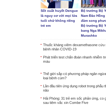
Sốt xuất huyết Dengue
Bộ trưởng Bộ Y 
là nguy cơ với mọi lứa
Nam Đào Hồng 
tuổi chứ không riêng
đàm song phươ
trẻ em
Bộ trưởng Bộ Y
bang Nga Mikha
Murashko
Thuốc kháng viêm dexamethasone cứu 
bệnh nhân COVID-19
Phát triển test chẩn đoán nhanh nhiễm t
máu
Thế giới sắp có phương pháp ngăn ngừ
loại bệnh cúm?
Lần đầu tiên ứng dụng robot trong phẫu t
não
Hải Phòng: 31 trẻ em sốc phản ứng, co g
sau tiêm vắc xin Combe Five