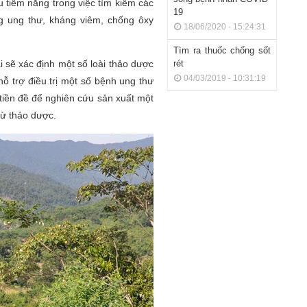
 tiềm năng trong việc tìm kiếm các
19
g ung thư, kháng viêm, chống ôxy
18/06/2020 - 15:24:31
Tìm ra thuốc chống sốt
i sẽ xác định một số loài thảo dược
rét
04/03/2019 - 10:31:19
ỗ trợ điều trị một số bệnh ung thư
tiền đề để nghiên cứu sản xuất một
từ thảo dược.