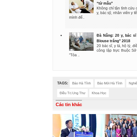
“từ mẫu”
Không chỉ tận tình cứu
y, bác sỹ, nhân viên y 
mình để..
Đà Nẵng: 20 y, bác s
Blouse trắng” 2018
20 bác sĩ, y tá, hộ lý, 
công lập trực thuộc S
"Tỏa ..
TAGS:
Báo Hà Tĩnh
Báo Mới Hà Tĩnh
Nghi
Điều Trị Ung Thư
Khoa Học
Các tin khác