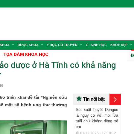
 KHOA
DƯỢC KHOA
Y HỌC CỔ TRUYỀN
Y - SINH HỌC
KHỎE ĐẸP
TỌA ĐÀM KHOA HỌC
Đ
ảo dược ở Hà Tĩnh có khả năng
ư
49
o triển khai đề tài “Nghiên cứu
Tin nổi bật
chế một số bệnh ung thư thường
Sốt xuất huyết Dengue
là nguy cơ với mọi lứa
tuổi chứ không riêng trẻ
em
01/12/2025 - 17:18:12