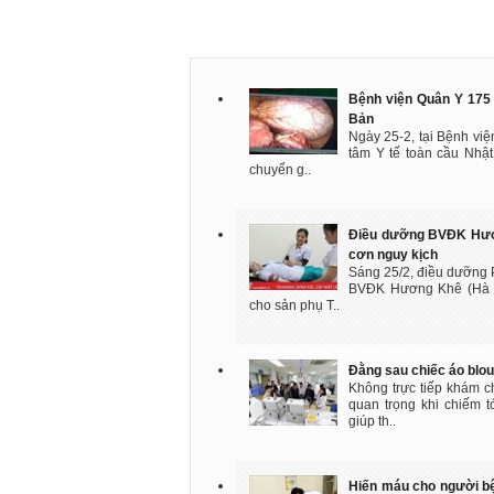
Bệnh viện Quân Y 175 
Bản
Ngày 25-2, tại Bệnh việ
tâm Y tế toàn cầu Nhậ
chuyển g..
Điều dưỡng BVĐK Hươ
cơn nguy kịch
Sáng 25/2, điều dưỡng 
BVĐK Hương Khê (Hà Tĩ
cho sản phụ T..
Đằng sau chiếc áo blou
Không trực tiếp khám ch
quan trọng khi chiếm t
giúp th..
Hiến máu cho người bện