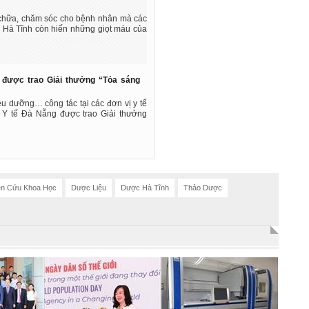
 chữa, chăm sóc cho bệnh nhân mà các
tế Hà Tĩnh còn hiến những giọt máu của
ĩ được trao Giải thưởng “Tỏa sáng
điều dưỡng… công tác tại các đơn vị y tế
ở Y tế Đà Nẵng được trao Giải thưởng
ên Cứu Khoa Học
Dược Liệu
Dược Hà Tĩnh
Thảo Dược