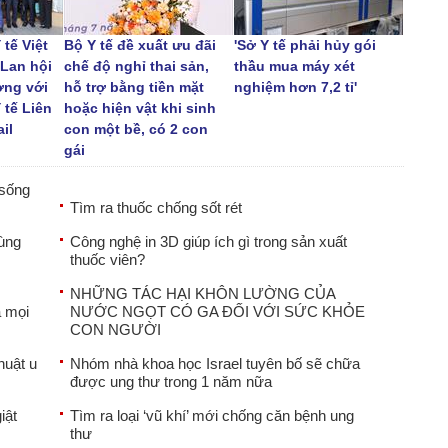
tế Việt
Bộ Y tế đề xuất ưu đãi
'Sở Y tế phải hủy gói
Lan hội
chế độ nghỉ thai sản,
thầu mua máy xét
ng với
hỗ trợ bằng tiền mặt
nghiệm hơn 7,2 tỉ'
 tế Liên
hoặc hiện vật khi sinh
il
con một bề, có 2 con
gái
sống
Tìm ra thuốc chống sốt rét
rùng
Công nghệ in 3D giúp ích gì trong sản xuất
thuốc viên?
NHỮNG TÁC HẠI KHÔN LƯỜNG CỦA
a mọi
NƯỚC NGỌT CÓ GA ĐỐI VỚI SỨC KHỎE
CON NGƯỜI
huật u
Nhóm nhà khoa học Israel tuyên bố sẽ chữa
được ung thư trong 1 năm nữa
iật
Tìm ra loại ‘vũ khí’ mới chống căn bệnh ung
thư