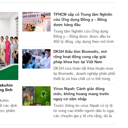
TPHCM sắp có Trung tâm Nghiên
cứu Ứng dụng Đông y – Đông
dược hàng đầu
Trung tâm Nghiên cứu Ứng dụng
Đông y – Đông dược được đầu tư
450 tỷ đồng, xây dựng theo mô hình
hiện đại, tích hợp nghiên cứu, sản
DKSH thâu tóm Biomedic, mở
xuất thuốc, khám chữa bệnh và đào
rộng hoạt động cung cấp giải
tạo, hướng tới vai trò trung tâm
pháp khoa học tại Việt Nam
Đông y, Đông dược hiện đại hàng
đầu khu vực phía Nam.
DKSH vừa hoàn tất thỏa thuận mua
lại Biomedic, doanh nghiệp phân phối
thiết bị và hóa chất có vị thế trong
lĩnh vực công nghệ sinh học và chẩn
Yakuhin
Virus Nipah: Cảnh giác đúng
đoán tại Việt Nam. Thương vụ này
ng lĩnh
mức, không hoang mang trước
tiếp tục củng cố mảng giải pháp khoa
nguy cơ xâm nhập
học của DKSH, đồng thời phù hợp
kuhin
với chiến lược tăng cường hiện diện
ề các định
Trước thông tin virus Nipah có tỷ lệ
của tập đoàn tại khu vực châu Á
dược phẩm
tử vong cao khiến người dân lo ngại,
cũng như trên phạm vi toàn cầu.
các chuyên gia y tế cho rằng, dù là
bệnh truyền nhiễm nguy hiểm, virus
Nipah không dễ lây lan diện rộng,