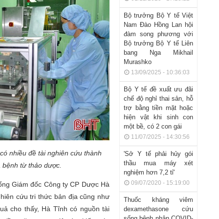
Bộ trưởng Bộ Y tế Việt
Nam Đào Hồng Lan hội
đàm song phương với
Bộ trưởng Bộ Y tế Liên
bang Nga Mikhail
Murashko
13/09/2025 - 10:36:03
Bộ Y tế đề xuất ưu đãi
chế độ nghỉ thai sản, hỗ
trợ bằng tiền mặt hoặc
hiện vật khi sinh con
một bề, có 2 con gái
11/07/2025 - 14:30:56
có nhiều đề tài nghiên cứu thành
'Sở Y tế phải hủy gói
thầu mua máy xét
a bệnh từ thảo dược.
nghiệm hơn 7,2 tỉ'
09/07/2020 - 15:19:00
ổng Giám đốc Công ty CP Dược Hà
ghiên cứu tri thức bản địa cũng như
Thuốc kháng viêm
 quả cho thấy, Hà Tĩnh có nguồn tài
dexamethasone cứu
sống bệnh nhân COVID-