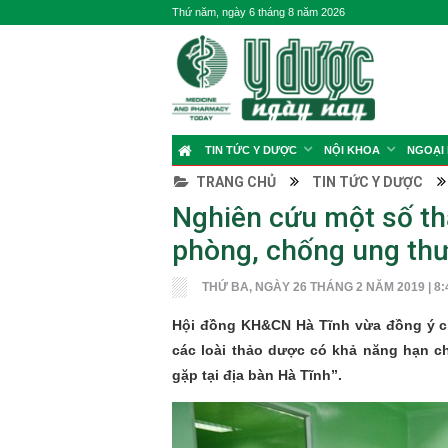
Thứ năm, ngày 6 tháng 8 năm 2026
TIN TỨC Y DƯỢC
NỘI KHOA
NGOẠI
TRANG CHỦ
TIN TỨC Y DƯỢC
Nghiên cứu một số th
phòng, chống ung th
THỨ BA, NGÀY 26 THÁNG 2 NĂM 2019 | 8:
Hội đồng KH&CN Hà Tĩnh vừa đồng ý ch
các loài thảo dược có khả năng hạn 
gặp tại địa bàn Hà Tĩnh”.