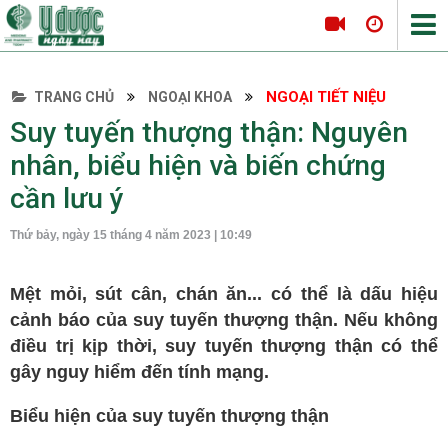
NGOẠI TIẾT NIỆU
TRANG CHỦ
NGOẠI KHOA
Tin tức Y Dược
Suy tuyến thượng thận: Nguyên
Thông tin hội nghị
nhân, biểu hiện và biến chứng
Hội thảo
cần lưu ý
Tọa đàm khoa học
Thứ bảy, ngày 15 tháng 4 năm 2023 | 10:49
Nội khoa
Tim mạch
Mệt mỏi, sút cân, chán ăn... có thể là dấu hiệu
Hô hấp
cảnh báo của suy tuyến thượng thận. Nếu không
Tiêu hóa
điều trị kịp thời, suy tuyến thượng thận có thể
gây nguy hiểm đến tính mạng.
Da liễu
Nội tiết
Biểu hiện của suy tuyến thượng thận
Ngoại khoa