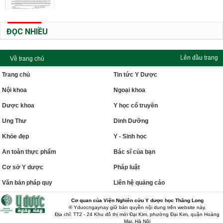
ĐỌC NHIỀU
Lên đầu trang
Về trang chủ
Trang chủ
Tin tức Y Dược
Nội khoa
Ngoại khoa
Dược khoa
Y học cổ truyền
Ung Thư
Dinh Dưỡng
Khỏe đẹp
Y - Sinh học
An toàn thực phẩm
Bác sĩ của bạn
Cơ sở Y dược
Pháp luật
Văn bản pháp quy
Liên hệ quảng cáo
Cơ quan của Viện Nghiên cứu Y dược học Thăng Long
® Yduocngaynay giữ bản quyền nội dung trên website này.
Địa chỉ: TT2 - 24 Khu đô thị mới Đại Kim, phường Đại Kim, quận Hoàng
Mai, Hà Nội