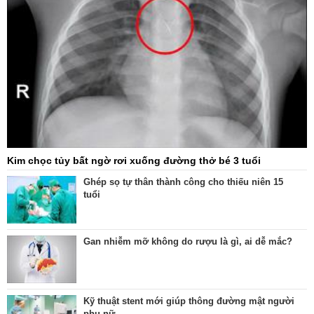
Kim chọc tủy bất ngờ rơi xuống đường thở bé 3 tuổi
Ghép sọ tự thân thành công cho thiếu niên 15
tuổi
Gan nhiễm mỡ không do rượu là gì, ai dễ mắc?
Kỹ thuật stent mới giúp thông đường mật người
phụ nữ