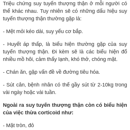
Triệu chứng suy tuyến thượng thận ở mỗi người có
Ngoại tổng quát
thể khác nhau. Tuy nhiên sẽ có những dấu hiệu suy
Ngoại tiết niệu
tuyến thượng thận thường gặp là:
Chấn thương chỉnh hình
- Mệt mỏi kéo dài, suy yếu cơ bắp.
Dược Khoa
- Huyết áp thấp, là biểu hiện thường gặp của suy
Các bài thuốc hay
tuyến thượng thận. Đi kèm sẽ là các biểu hiện đổ
Cách sử dụng thuốc
nhiều mồ hôi, cảm thấy lạnh, khó thở, chóng mặt.
Y học cổ truyền
- Chán ăn, gặp vấn đề về đường tiêu hóa.
Dược học cổ truyền
- Sút cân, bệnh nhân có thể gầy sút từ 2-10kg trong
Dưỡng sinh
vài ngày hoặc vài tuần.
Châm cứu
Ngoài ra suy tuyến thượng thận còn có biểu hiện
Bệnh học
của việc thừa corticoid như:
Y - Sinh học
- Mặt tròn, đỏ
Khỏe đẹp