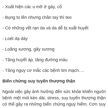
Spa
- Xuất hiện các u mỡ ở gáy, cổ
Mỹ phẩm
- Bụng to lên nhưng chân tay thì teo
Dinh Dưỡng
- Có những vết rạn da và da dễ bị xuất huyết
Bác sĩ của bạn
- Loét dạ dày
- Loãng xương, gãy xương
- Tăng huyết áp, tăng đường máu
- Tăng nguy cơ mắc các bệnh tim mạch….
Biến chứng suy tuyến thượng thận
Ngoài việc gây ảnh hưởng đến sức khỏe khiến người
bệnh mệt mỏi kéo dài, stress, suy tuyến thượng thận
có thể gây ra những biến chứng nguy hiểm. Cơn suy