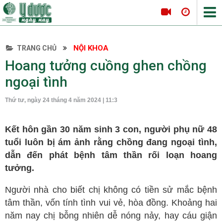
NỘI KHOA
TRANG CHỦ
Tin tức Y Dược
Hoang tưởng cuồng ghen chồng
Thông tin hội nghị
ngoại tình
Hội thảo
Thứ tư, ngày 24 tháng 4 năm 2024 | 11:3
Tọa đàm khoa học
Nội khoa
Kết hôn gần 30 năm sinh 3 con, người phụ nữ 48
Tim mạch
tuổi luôn bị ám ảnh rằng chồng đang ngoại tình,
Hô hấp
dẫn đến phát bệnh tâm thần rối loạn hoang
tưởng.
Tiêu hóa
Da liễu
Người nhà cho biết chị không có tiền sử mắc bệnh
Nội tiết
tâm thần, vốn tính tình vui vẻ, hòa đồng. Khoảng hai
năm nay chị bỗng nhiên dễ nóng nảy, hay cáu giận
Ngoại khoa