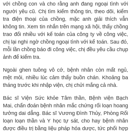
với chồng con và cho rằng anh đang ngoại tình với
Ngoại tổng quát
người yêu cũ. Chị tìm kiếm thông tin, theo dõi, kiểm
Ngoại tiết niệu
tra điện thoại của chồng, mặc anh giải thích vẫn
không tin. Xem tin nhắn trên mạng xã hội, thấy chồng
Chấn thương chỉnh hình
trao đổi nhiều với kế toán của công ty về công việc,
Dược Khoa
chị lại nghi ngờ chồng ngoại tình với kế toán. Sau đó,
Các bài thuốc hay
mỗi lần chồng báo đi công việc, chị đều yêu cầu chụp
ảnh để kiểm tra.
Cách sử dụng thuốc
Y học cổ truyền
Ngoài ghen tuông vô cớ, bệnh nhân còn mất ngủ,
mệt mỏi, nhiều lúc cảm thấy buồn chán. Khoảng ba
Dược học cổ truyền
tháng trước khi nhập viện, chị chửi mắng cả nhà.
Dưỡng sinh
Châm cứu
Bác sĩ Viện Sức khỏe Tâm thần, Bệnh viện Bạch
Mai, chẩn đoán bệnh nhân mắc chứng rối loạn hoang
Bệnh học
tưởng dai dẳng. Bác sĩ Vương Đình Thủy, Phòng Rối
Y - Sinh học
loạn loạn thần và Y học tự sát, cho hay bệnh nhân
Khỏe đẹp
được điều trị bằng liệu pháp hóa dược, tức phối hợp