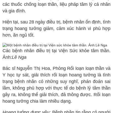
các thuốc chống loạn thần, liệu pháp tâm lý cá nhân
Spa
và gia đình.
Mỹ phẩm
Hiện tại, sau 28 ngày điều trị, bệnh nhân ổn định, tình
Dinh Dưỡng
trạng hoang tưởng giảm, cảm xúc hành vi phù hợp
Bác sĩ của bạn
hơn, ăn ngủ tốt.
Các bệnh nhân điều trị tại Viện Sức khỏe tâm thần.
Ảnh:
Lê Nga
Bác sĩ Nguyễn Thị Hoa, Phòng Rối loạn loạn thần và
Y học tự sát, giải thích rối loạn hoang tưởng là tình
trạng bệnh nhân có những suy nghĩ, phán đoán sai
lầm, không phù hợp với thực tế do bệnh lý tâm thần
gây ra, không thể giải thích, đả thông được. Rối loạn
hoang tưởng chia làm nhiều dạng.
Hoang tưởng được yêu:
Bệnh nhân tin rằng có người