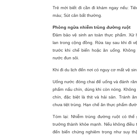
Trẻ mới biết đi cần đi khám ngay nếu: Tiê
máu; Sút cân bất thường.
Phòng ngừa nhiễm trùng đường ruột
Đảm bảo vệ sinh an toàn thực phẩm. Xử lý
lan trong cộng đồng. Rửa tay sau khi đi vệ 
trước khi chế biến hoặc ăn uống. Không 
nước đun sôi.
Khi đi du lịch đến nơi có nguy cơ mất vệ sin
Uống nước đóng chai để uống và đánh răn
phẩm nấu chín, dùng khi còn nóng. Không
chín, đặc biệt là thịt và hải sản. Tránh ă
chưa tiệt trùng. Hạn chế ăn thực phẩm đườ
Tóm lại: Nhiễm trùng đường ruột có thể
trưởng thành khỏe mạnh. Nếu không điều t
đến biến chứng nghiêm trọng như suy thận