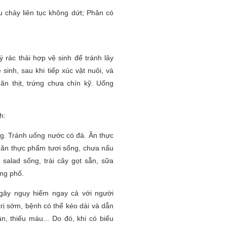
u chảy liên tục không dứt; Phân có
 rác thải hợp vệ sinh để tránh lây
sinh, sau khi tiếp xúc vật nuôi, và
ăn thịt, trứng chưa chín kỹ. Uống
h:
g. Tránh uống nước có đá. Ăn thực
 ăn thực phẩm tươi sống, chưa nấu
n salad sống, trái cây gọt sẵn, sữa
ng phố.
 gây nguy hiểm ngay cả với người
rị sớm, bệnh có thể kéo dài và dẫn
, thiếu máu... Do đó, khi có biểu