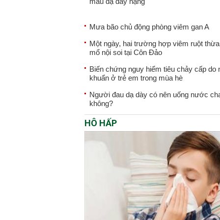
máu dạ dày nặng
Mưa bão chủ động phòng viêm gan A
Một ngày, hai trường hợp viêm ruột thừ
mổ nội soi tại Côn Đảo
Biến chứng nguy hiểm tiêu chảy cấp do
khuẩn ở trẻ em trong mùa hè
Người đau dạ dày có nên uống nước ch
không?
HÔ HẤP