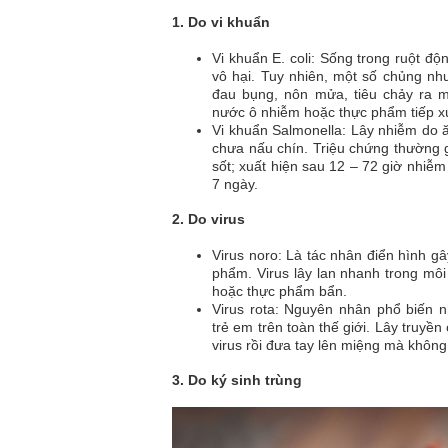
1. Do vi khuẩn
Vi khuẩn E. coli: Sống trong ruột độ
vô hại. Tuy nhiên, một số chủng n
đau bụng, nôn mửa, tiêu chảy ra m
nước ô nhiễm hoặc thực phẩm tiếp xú
Vi khuẩn Salmonella: Lây nhiễm do ăn
chưa nấu chín. Triệu chứng thường 
sốt; xuất hiện sau 12 – 72 giờ nhiễ
7 ngày.
2. Do virus
Virus noro: Là tác nhân điển hình g
phẩm. Virus lây lan nhanh trong mô
hoặc thực phẩm bẩn.
Virus rota: Nguyên nhân phổ biến 
trẻ em trên toàn thế giới. Lây truyề
virus rồi đưa tay lên miệng mà không
3. Do ký sinh trùng