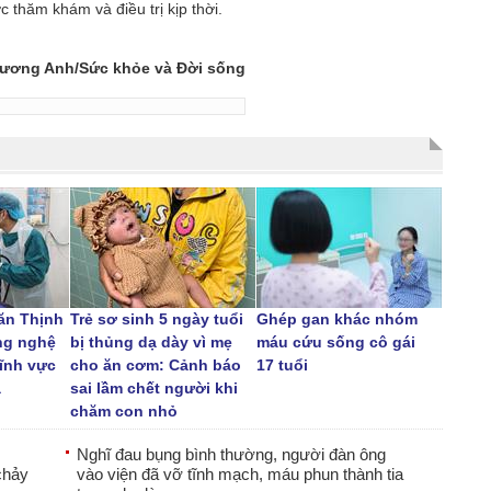
 thăm khám và điều trị kịp thời.
ương Anh/Sức khỏe và Đời sống
ăn Thịnh
Trẻ sơ sinh 5 ngày tuổi
Ghép gan khác nhóm
ng nghệ
bị thủng dạ dày vì mẹ
máu cứu sống cô gái
lĩnh vực
cho ăn cơm: Cảnh báo
17 tuổi
a
sai lầm chết người khi
chăm con nhỏ
Nghĩ đau bụng bình thường, người đàn ông
chảy
vào viện đã vỡ tĩnh mạch, máu phun thành tia