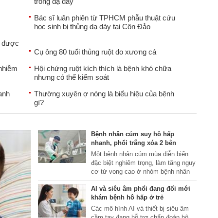
trong dạ dày
Bác sĩ luân phiên từ TPHCM phẫu thuật cứu
học sinh bị thủng dạ dày tại Côn Đảo
a được
Cụ ông 80 tuổi thủng ruột do xương cá
 nhiễm
Hội chứng ruột kích thích là bệnh khó chữa
nhưng có thể kiểm soát
anh
Thường xuyên ợ nóng là biểu hiệu của bệnh
gì?
Bệnh nhân cúm suy hô hấp
nhanh, phổi trắng xóa 2 bên
Một bệnh nhân cúm mùa diễn biến
đặc biệt nghiêm trọng, làm tăng nguy
cơ tử vong cao ở nhóm bệnh nhân
có hệ miễn dịch suy giảm.
AI và siêu âm phổi đang đổi mới
khám bệnh hô hấp ở trẻ
Các mô hình AI và thiết bị siêu âm
cầm tay đang hỗ trợ chẩn đoán hô