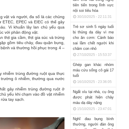
tiên tiến trong lĩnh vực
nội soi tiêu hóa
ng vật và người, đa số là các chủng
30/10/2025 - 22:11:31
hư ETEC, EPEC và EIEC có thể gây
Trẻ sơ sinh 5 ngày tuổi
áu. Vi khuẩn lây lan chủ yếu qua
c với phân động vật.
bị thủng dạ dày vì mẹ
 thịt gia cầm, thịt gia súc và trứng
cho ăn cơm: Cảnh báo
gặp gồm tiêu chảy, đau quặn bụng,
sai lầm chết người khi
m bệnh và thường hồi phục trong 4 –
chăm con nhỏ
27/10/2025 - 15:53:37
Ghép gan khác nhóm
máu cứu sống cô gái 17
ây nhiễm trùng đường ruột qua thực
tuổi
i trường ô nhiễm, thường qua nước
16/10/2025 - 23:36:05
nhất gây nhiễm trùng đường ruột ở
Ngất xỉu tại nhà, cụ ông
n chủ yếu khi chạm vào đồ vật nhiễm
được phát hiện chảy
 rửa tay sạch.
máu dạ dày nặng
15/10/2025 - 23:47:01
Nghĩ đau bụng bình
thường, người đàn ông