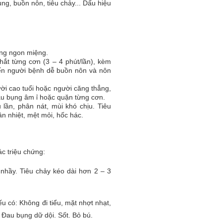
g, buồn nôn, tiêu chảy... Dấu hiệu
ng ngon miệng.
ắt từng cơn (3 – 4 phút/lần), kèm
ến người bệnh dễ buồn nôn và nôn
ười cao tuổi hoặc người căng thẳng,
 đau bụng âm ỉ hoặc quặn từng cơn.
 lần, phân nát, mùi khó chịu. Tiêu
n nhiệt, mệt mỏi, hốc hác.
ác triệu chứng:
nhầy. Tiêu chảy kéo dài hơn 2 – 3
u có: Không đi tiểu, mặt nhợt nhạt,
. Đau bụng dữ dội. Sốt. Bỏ bú.