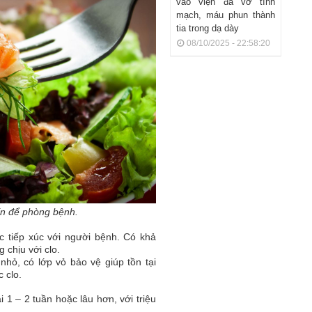
vào viện đã vỡ tĩnh
mạch, máu phun thành
tia trong dạ dày
08/10/2025 - 22:58:20
ín để phòng bệnh.
c tiếp xúc với người bệnh. Có khả
 chịu với clo.
 nhỏ, có lớp vỏ bảo vệ giúp tồn tại
 clo.
 1 – 2 tuần hoặc lâu hơn, với triệu