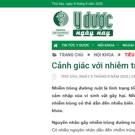
Thứ bảy, ngày 8 tháng 8 năm 2026
TIN TỨC Y DƯỢC
NỘI KHOA
NGOẠI
TIÊU
TRANG CHỦ
NỘI KHOA
Cảnh giác với nhiễm 
THỨ SÁU, NGÀY 5 THÁNG 9 NĂM 2025 | 15
Nhiễm trùng đường ruột là tình trạng 
xâm nhập của vi sinh vật gây hại. Nế
nhiễm trùng có thể dẫn đến nhiều biến
khỏe.
Nguyên nhân gây nhiễm trùng đường ru
Có nhiều nguyên nhân dẫn đến nhiễm trùng 