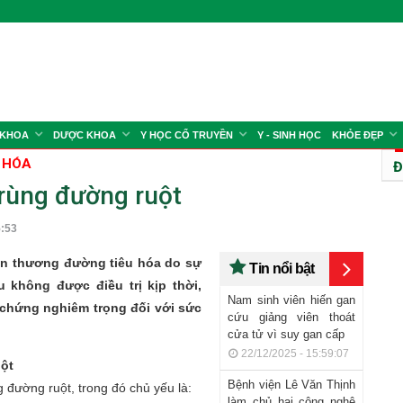
 KHOA
DƯỢC KHOA
Y HỌC CỔ TRUYỀN
Y - SINH HỌC
KHỎE ĐẸP
 HÓA
Đ
trùng đường ruột
:53
tổn thương đường tiêu hóa do sự
Tin nổi bật
u không được điều trị kịp thời,
Nam sinh viên hiến gan
 chứng nghiêm trọng đối với sức
cứu giảng viên thoát
cửa tử vì suy gan cấp
22/12/2025 - 15:59:07
ột
Bệnh viện Lê Văn Thịnh
đường ruột, trong đó chủ yếu là:
làm chủ hai công nghệ