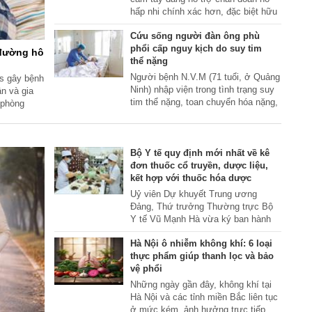
hấp nhi chính xác hơn, đặc biệt hữu
ích tại những khu vực khan hiếm
Cứu sống người đàn ông phù
bác sĩ chuyên khoa.
phổi cấp nguy kịch do suy tim
 đường hô
thể nặng
Người bệnh N.V.M (71 tuổi, ở Quảng
us gây bệnh
Ninh) nhập viện trong tình trạng suy
n và gia
tim thể nặng, toan chuyển hóa nặng,
 phòng
phù phổi cấp, đe dọa trực tiếp tính
mạng. May mắn bệnh nhân được
các bác sĩ cấp cứu qua cơn nguy
kịch.
Bộ Y tế quy định mới nhất về kê
đơn thuốc cổ truyền, dược liệu,
kết hợp với thuốc hóa dược
Uỷ viên Dự khuyết Trung ương
Đảng, Thứ trưởng Thường trực Bộ
Y tế Vũ Mạnh Hà vừa ký ban hành
Thông tư quy định về kê đơn thuốc
Hà Nội ô nhiễm không khí: 6 loại
cổ truyền, thuốc dược liệu và kê đơn
thực phẩm giúp thanh lọc và bảo
kết hợp thuốc cổ truyền, thuốc dược
vệ phổi
liệu với thuốc hóa dược trong cơ sở
khám bệnh, chữa bệnh.
Những ngày gần đây, không khí tại
Hà Nội và các tỉnh miền Bắc liên tục
ở mức kém, ảnh hưởng trực tiếp