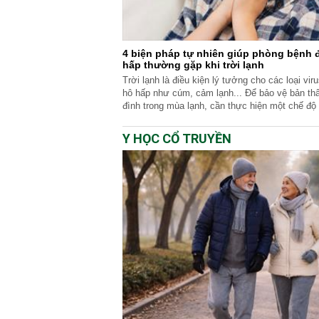
4 biện pháp tự nhiên giúp phòng bệnh
hấp thường gặp khi trời lạnh
Trời lạnh là điều kiện lý tưởng cho các loại vir
hô hấp như cúm, cảm lạnh... Để bảo vệ bản thâ
đình trong mùa lạnh, cần thực hiện một chế độ
ngừa...
Y HỌC CỔ TRUYỀN