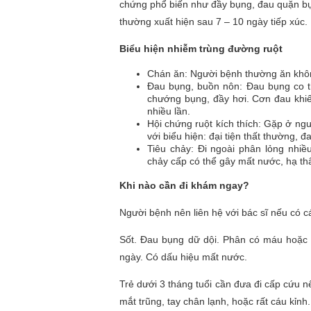
chứng phổ biến như đầy bụng, đau quặn bụn
thường xuất hiện sau 7 – 10 ngày tiếp xúc.
Biểu hiện nhiễm trùng đường ruột
Chán ăn: Người bệnh thường ăn khô
Đau bụng, buồn nôn: Đau bụng co th
chướng bụng, đầy hơi. Cơn đau khi
nhiều lần.
Hội chứng ruột kích thích: Gặp ở ng
với biểu hiện: đại tiện thất thường,
Tiêu chảy: Đi ngoài phân lỏng nhiều
chảy cấp có thể gây mất nước, hạ thâ
Khi nào cần đi khám ngay?
Người bệnh nên liên hệ với bác sĩ nếu có c
Sốt. Đau bụng dữ dội. Phân có máu hoặc 
ngày. Có dấu hiệu mất nước.
Trẻ dưới 3 tháng tuổi cần đưa đi cấp cứu nế
mắt trũng, tay chân lạnh, hoặc rất cáu kỉnh