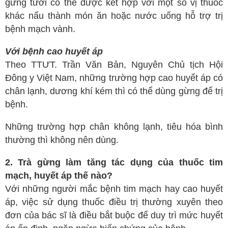
gừng tươi có thể được kết hợp với một số vị thuốc
Ngoại tổng quát
khác nấu thành món ăn hoặc nước uống hỗ trợ trị
bệnh mạch vành.
Ngoại tiết niệu
Chấn thương chỉnh hình
Với bệnh cao huyết áp
Theo TTƯT. Trần Văn Bản, Nguyên Chủ tịch Hội
Dược Khoa
Đông y Việt Nam, những trường hợp cao huyết áp có
Các bài thuốc hay
chân lạnh, dương khí kém thì có thể dùng gừng để trị
Cách sử dụng thuốc
bệnh.
Y học cổ truyền
Những trường hợp chân không lạnh, tiêu hóa bình
Dược học cổ truyền
thường thì không nên dùng.
Dưỡng sinh
2. Trà gừng làm tăng tác dụng của thuốc tim
Châm cứu
mạch, huyết áp thế nào?
Bệnh học
Với những người mắc bệnh tim mạch hay cao huyết
áp, việc sử dụng thuốc điều trị thường xuyên theo
Y - Sinh học
đơn của bác sĩ là điều bắt buộc để duy trì mức huyết
Khỏe đẹp