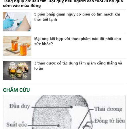
Tăng nguy cơ đau tim, đột quỵ nếu người cao tuổi đi bộ quá
sớm vào mùa đông
5 biện pháp giảm nguy cơ biến cố tim mạch khi
thời tiết lạnh
Mật ong kết hợp với thực phẩm nào tốt nhất cho
sức khỏe?
3 thảo dược có tác dụng làm giảm căng thẳng và
lo âu
CHÂM CỨU