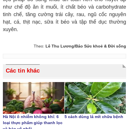
như chế độ ăn ít muối, ít chất béo và carbohydrate
tinh chế, tăng cường trái cây, rau, ngũ cốc nguyên
hạt, cá, thịt nạc, sữa ít béo và tập thể dục thường
xuyên.
Theo:
Lê Thu Lương/Báo Sức khoẻ & Đời sống
Các tin khác
Hà Nội ô nhiễm không khí: 6
5 cách dùng lá mít chữa bệnh
loại thực phẩm giúp thanh lọc
và bảo vệ phổi