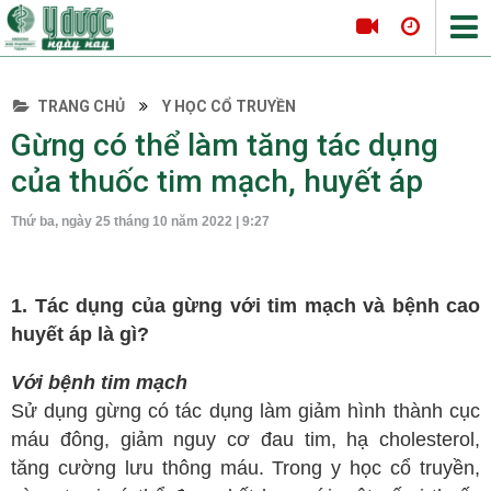
TRANG CHỦ
Y HỌC CỔ TRUYỀN
Tin tức Y Dược
Gừng có thể làm tăng tác dụng
DƯỢC HỌC CỔ TRUYỀN
Thông tin hội nghị
của thuốc tim mạch, huyết áp
Hội thảo
Thứ ba, ngày 25 tháng 10 năm 2022 | 9:27
Tọa đàm khoa học
Nội khoa
Tim mạch
1. Tác dụng của gừng với tim mạch và bệnh cao
huyết áp là gì?
Hô hấp
Tiêu hóa
Với bệnh tim mạch
Da liễu
Sử dụng gừng có tác dụng làm giảm hình thành cục
máu đông, giảm nguy cơ đau tim, hạ cholesterol,
Nội tiết
tăng cường lưu thông máu. Trong y học cổ truyền,
Ngoại khoa