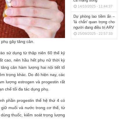
cả mạng sống
14/10/2025 - 11:44:37
Dự phòng lao tiềm ẩn –
'lá chắn' quan trọng cho
người đang điều trị ARV
25/09/2025 - 22:57:33
 phụ gây tăng cân.
ào sử dụng từ thập niên 60 thế kỷ
ất cao, nên hầu hết phụ nữ thời kỳ
tăng cân hàm lượng hai nội tiết tố
m trọng khác. Do đó hiện nay, các
hàm lượng estrogen và progestin rất
ạn chế tối đa tác dụng phụ.
ành phần progestin thế hệ thứ 4 có
iữ muối và nước trong cơ thể, từ
n dùng thuốc, kiểm soát trọng lượng