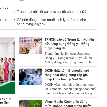
ịch bù
Tránh thai nội tiết có thực sự tốt cho phụ nữ?
ormin
Có nên dùng nước muối sinh lý nhỏ mắt cho
bé thường xuyên?
TPHCM sắp có Trung tâm Nghiên
cứu Ứng dụng Đông y – Đông
dược hàng đầu
Trung tâm Nghiên cứu Ứng dụng
Đông y – Đông dược được đầu tư
450 tỷ đồng, xây dựng theo mô hình
hiện đại, tích hợp nghiên cứu, sản
DKSH thâu tóm Biomedic, mở
xuất thuốc, khám chữa bệnh và đào
rộng hoạt động cung cấp giải
tạo, hướng tới vai trò trung tâm
pháp khoa học tại Việt Nam
Đông y, Đông dược hiện đại hàng
đầu khu vực phía Nam.
DKSH vừa hoàn tất thỏa thuận mua
lại Biomedic, doanh nghiệp phân phối
thiết bị và hóa chất có vị thế trong
lĩnh vực công nghệ sinh học và chẩn
Yakuhin
Virus Nipah: Cảnh giác đúng
đoán tại Việt Nam. Thương vụ này
ng lĩnh
mức, không hoang mang trước
tiếp tục củng cố mảng giải pháp khoa