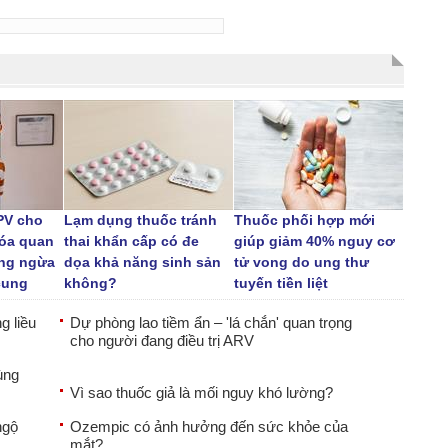
PV cho
Lạm dụng thuốc tránh
Thuốc phối hợp mới
hóa quan
thai khẩn cấp có đe
giúp giảm 40% nguy cơ
òng ngừa
dọa khả năng sinh sản
tử vong do ung thư
cung
không?
tuyến tiền liệt
g liều
Dự phòng lao tiềm ẩn – 'lá chắn' quan trọng
cho người đang điều trị ARV
ùng
Vì sao thuốc giả là mối nguy khó lường?
ngộ
Ozempic có ảnh hưởng đến sức khỏe của
mắt?