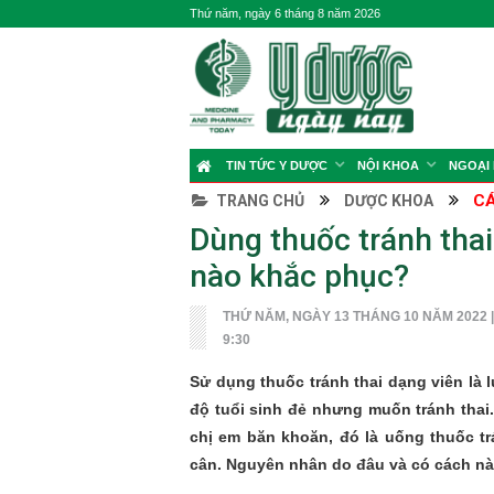
Thứ năm, ngày 6 tháng 8 năm 2026
TIN TỨC Y DƯỢC
NỘI KHOA
NGOẠI
CÁ
TRANG CHỦ
DƯỢC KHOA
Dùng thuốc tránh thai
nào khắc phục?
THỨ NĂM, NGÀY 13 THÁNG 10 NĂM 2022 |
9:30
Sử dụng thuốc tránh thai dạng viên là 
độ tuổi sinh đẻ nhưng muốn tránh thai
chị em băn khoăn, đó là uống thuốc tr
cân. Nguyên nhân do đâu và có cách n