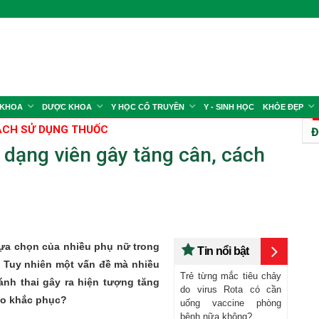
 KHOA
DƯỢC KHOA
Y HỌC CỔ TRUYỀN
Y - SINH HỌC
KHỎE ĐẸP
CH SỬ DỤNG THUỐC
Đ
 dạng viên gây tăng cân, cách
lựa chọn của nhiều phụ nữ trong
Tin nổi bật
. Tuy nhiên một vấn đề mà nhiều
Trẻ từng mắc tiêu chảy
ánh thai gây ra hiện tượng tăng
do virus Rota có cần
ào khắc phục?
uống vaccine phòng
bệnh nữa không?