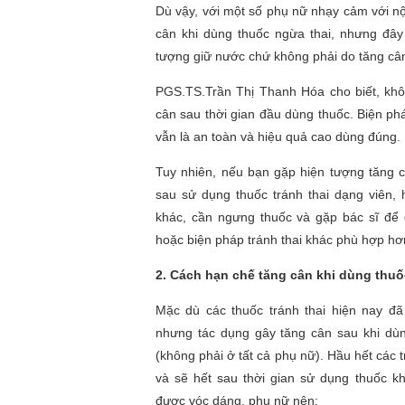
Dù vậy, với một số phụ nữ nhạy cảm với nội 
cân khi dùng thuốc ngừa thai, nhưng đây
tượng giữ nước chứ không phải do tăng cân
PGS.TS.Trần Thị Thanh Hóa cho biết, khô
cân sau thời gian đầu dùng thuốc. Biện ph
vẫn là an toàn và hiệu quả cao dùng đúng.
Tuy nhiên, nếu bạn gặp hiện tượng tăng 
sau sử dụng thuốc tránh thai dạng viên,
khác, cần ngưng thuốc và gặp bác sĩ để
hoặc biện pháp tránh thai khác phù hợp hơ
2. Cách hạn chế tăng cân khi dùng thuốc
Mặc dù các thuốc tránh thai hiện nay đ
nhưng tác dụng gây tăng cân sau khi dùn
(không phải ở tất cả phụ nữ). Hầu hết các 
và sẽ hết sau thời gian sử dụng thuốc k
được vóc dáng, phụ nữ nên: