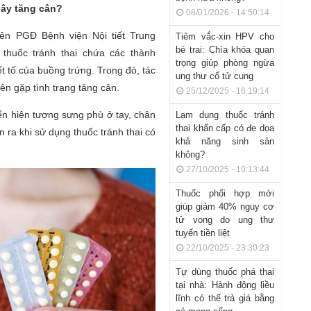
 gây tăng cân?
08/01/2026 - 14:50:14
ên PGĐ Bệnh viện Nội tiết Trung
Tiêm vắc-xin HPV cho
bé trai: Chìa khóa quan
 thuốc tránh thai chứa các thành
trọng giúp phòng ngừa
ết tố của buồng trứng. Trong đó, tác
ung thư cổ tử cung
ên gặp tình trạng tăng cân.
25/12/2025 - 16:19:14
ến hiện tượng sưng phù ở tay, chân
Lạm dụng thuốc tránh
thai khẩn cấp có đe dọa
n ra khi sử dụng thuốc tránh thai có
khả năng sinh sản
không?
27/10/2025 - 10:13:44
Thuốc phối hợp mới
giúp giảm 40% nguy cơ
tử vong do ung thư
tuyến tiền liệt
22/10/2025 - 23:30:23
Tự dùng thuốc phá thai
tại nhà: Hành động liều
lĩnh có thể trả giá bằng