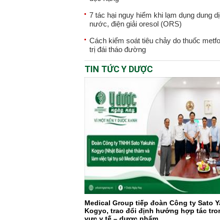
7 tác hại nguy hiểm khi lạm dụng dung d
nước, điện giải oresol (ORS)
Cách kiểm soát tiêu chảy do thuốc metf
trị đái tháo đường
TIN TỨC Y DƯỢC
Medical Group tiếp đoàn Công ty Sato 
Kogyo, trao đổi định hướng hợp tác tro
vực y tế – dược phẩm