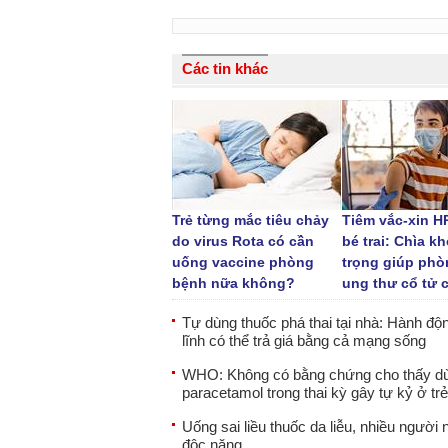
Các tin khác
Trẻ từng mắc tiêu chảy
Tiêm vắc-xin H
do virus Rota có cần
bé trai: Chìa k
uống vaccine phòng
trọng giúp ph
bệnh nữa không?
ung thư cổ tử 
Tự dùng thuốc phá thai tại nhà: Hành độn
lĩnh có thể trả giá bằng cả mạng sống
WHO: Không có bằng chứng cho thấy d
paracetamol trong thai kỳ gây tự kỷ ở trẻ
Uống sai liều thuốc da liễu, nhiều người 
độc nặng