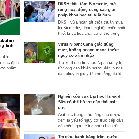
DKSH thâu tóm Biomedic, mở
xuất thuốc, khám chữa bệnh và đào
rộng hoạt động cung cấp giải
tạo, hướng tới vai trò trung tâm
pháp khoa học tại Việt Nam
Đông y, Đông dược hiện đại hàng
đầu khu vực phía Nam.
DKSH vừa hoàn tất thỏa thuận mua
lại Biomedic, doanh nghiệp phân phối
thiết bị và hóa chất có vị thế trong
lĩnh vực công nghệ sinh học và chẩn
Yakuhin
Virus Nipah: Cảnh giác đúng
đoán tại Việt Nam. Thương vụ này
ng lĩnh
mức, không hoang mang trước
tiếp tục củng cố mảng giải pháp khoa
nguy cơ xâm nhập
học của DKSH, đồng thời phù hợp
kuhin
với chiến lược tăng cường hiện diện
ề các định
Trước thông tin virus Nipah có tỷ lệ
của tập đoàn tại khu vực châu Á
dược phẩm
tử vong cao khiến người dân lo ngại,
cũng như trên phạm vi toàn cầu.
các chuyên gia y tế cho rằng, dù là
bệnh truyền nhiễm nguy hiểm, virus
Nipah không dễ lây lan diện rộng,
quan trọng là hiểu đúng đường lây,
triệu chứng và biện pháp phòng ngừa
Nghiên cứu của Đại học Harvard:
để chủ động bảo vệ sức khỏe.
Sữa có thể hỗ trợ đào thải axit
uric
Axit uric trong máu tăng cao được
xem là yếu tố nguy cơ trực tiếp dẫn
đến bệnh gout cũng như nhiều rối
loạn chuyển hóa khác. Bên cạnh
Trà sữa, bánh tráng trộn, nước
kiểm soát chế độ ăn, lựa chọn đồ