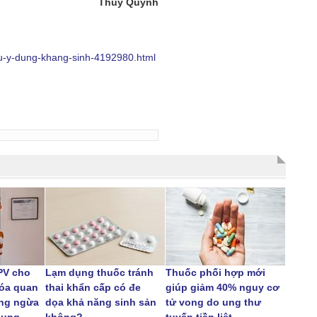
Thúy Quỳnh
tu-y-dung-khang-sinh-4192980.html
PV cho
Lạm dụng thuốc tránh
Thuốc phối hợp mới
hóa quan
thai khẩn cấp có đe
giúp giảm 40% nguy cơ
òng ngừa
dọa khả năng sinh sản
tử vong do ung thư