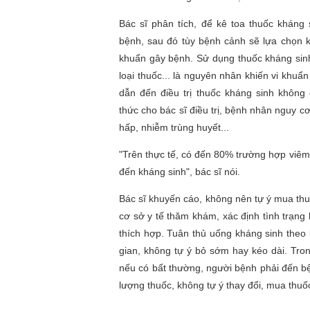
Bác sĩ phân tích, để kê toa thuốc kháng
bệnh, sau đó tùy bệnh cảnh sẽ lựa chọn k
khuẩn gây bệnh. Sử dụng thuốc kháng sinh
loại thuốc... là nguyên nhân khiến vi khuẩn
dẫn đến điều trị thuốc kháng sinh không
thức cho bác sĩ điều trị, bệnh nhân nguy cơ
hấp, nhiễm trùng huyết...
"Trên thực tế, có đến 80% trường hợp viêm
đến kháng sinh", bác sĩ nói.
Bác sĩ khuyến cáo, không nên tự ý mua th
cơ sở y tế thăm khám, xác định tình trạng
thích hợp. Tuân thủ uống kháng sinh theo b
gian, không tự ý bỏ sớm hay kéo dài. Tro
nếu có bất thường, người bệnh phải đến bệ
lượng thuốc, không tự ý thay đổi, mua thuố