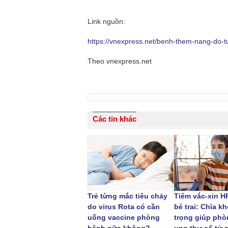
Link nguồn:
https://vnexpress.net/benh-them-nang-do-
Theo vnexpress.net
Các tin khác
Trẻ từng mắc tiêu chảy
Tiêm vắc-xin H
do virus Rota có cần
bé trai: Chìa k
uống vaccine phòng
trọng giúp ph