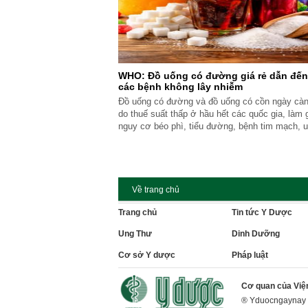
WHO: Đồ uống có đường giá rẻ dẫn đến
các bệnh không lây nhiễm
Đồ uống có đường và đồ uống có cồn ngày càn
do thuế suất thấp ở hầu hết các quốc gia, làm 
nguy cơ béo phì, tiểu đường, bệnh tim mạch, 
thương tích, đặc biệt ở trẻ em và thanh thiếu n
Về trang chủ
Trang chủ
Tin tức Y Dược
Ung Thư
Dinh Dưỡng
Cơ sở Y dược
Pháp luật
Cơ quan của Việ
® Yduocngaynay g