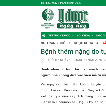
Thứ bảy, ngày 8 tháng 8 năm 2026
TIN TỨC Y DƯỢC
NỘI KHOA
NGOẠI
CÁ
TRANG CHỦ
DƯỢC KHOA
Bệnh thêm nặng do tự
THỨ TƯ, NGÀY 18 THÁNG 11 NĂM 2020 | 1
Bệnh nhân 68 tuổi, tai biến mạch máu
người nhà không đưa vào viện mà tự m
Vài ngày sau, bệnh tình không thuyên g
được đưa vào Bệnh viện Bãi Cháy sốt 40 đ
kiệt. Kết quả nuôi cấy dịch màng phổi x
Klebsiella Pneumoniae - loại vi khuẩn n