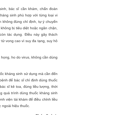
 sinh, bác sĩ cần khám, chẩn đoán
háng sinh phù hợp với từng loại vi
 không đúng chỉ định, tự ý chuyển
 không bị tiêu diệt hoặc ngăn chặn,
 còn tác dụng. Điều này gây thách
 tử vong cao vì suy đa tạng, suy hô
 họng, ho do virus, không cần dùng
uốc kháng sinh sử dụng mà cần đến
 bệnh để bác sĩ chỉ định dùng thuốc
ác sĩ kê toa, đúng liều lượng, thời
ng quá trình dùng thuốc kháng sinh
nh viện tái khám để điều chỉnh liều
c ngoài hiệu thuốc.