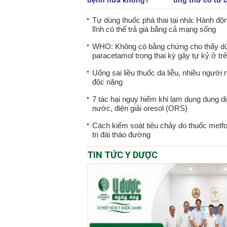
bệnh nữa không?
ung thư cổ tử 
Tự dùng thuốc phá thai tại nhà: Hành độn
lĩnh có thể trả giá bằng cả mạng sống
WHO: Không có bằng chứng cho thấy d
paracetamol trong thai kỳ gây tự kỷ ở trẻ
Uống sai liều thuốc da liễu, nhiều người 
độc nặng
7 tác hại nguy hiểm khi lạm dụng dung d
nước, điện giải oresol (ORS)
Cách kiểm soát tiêu chảy do thuốc metf
trị đái tháo đường
TIN TỨC Y DƯỢC