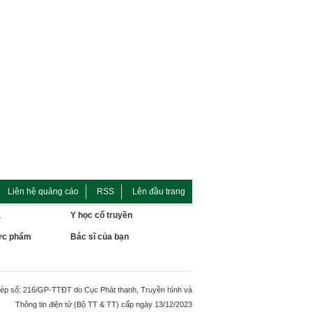
Liên hệ quảng cáo
RSS
Lên đầu trang
a
Y học cổ truyền
hực phẩm
Bác sĩ của bạn
ép số: 216/GP-TTĐT do Cục Phát thanh, Truyền hình và
Thông tin điện tử (Bộ TT & TT) cấp ngày 13/12/2023