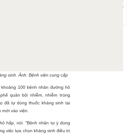
Dự phòng lao tiềm ẩn –
'lá chắn' quan trọng cho
người đang điều trị ARV
25/09/2025 - 22:57:33
áng sinh. Ảnh: Bệnh viện cung cấp
rị khoảng 100 bệnh nhân đường hô
phế quản bội nhiễm, nhiễm trùng
ọ đã tự dùng thuốc kháng sinh tại
 mới vào viện.
ô hấp, nói: "Bệnh nhân tự ý dùng
g việc lựa chọn kháng sinh điều trị