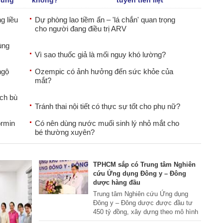
cung
không?
tuyến tiền liệt
g liều
Dự phòng lao tiềm ẩn – 'lá chắn' quan trọng
cho người đang điều trị ARV
ùng
Vì sao thuốc giả là mối nguy khó lường?
ngộ
Ozempic có ảnh hưởng đến sức khỏe của
mắt?
ịch bù
Tránh thai nội tiết có thực sự tốt cho phụ nữ?
ormin
Có nên dùng nước muối sinh lý nhỏ mắt cho
bé thường xuyên?
TPHCM sắp có Trung tâm Nghiên
cứu Ứng dụng Đông y – Đông
dược hàng đầu
Trung tâm Nghiên cứu Ứng dụng
Đông y – Đông dược được đầu tư
450 tỷ đồng, xây dựng theo mô hình
hiện đại, tích hợp nghiên cứu, sản