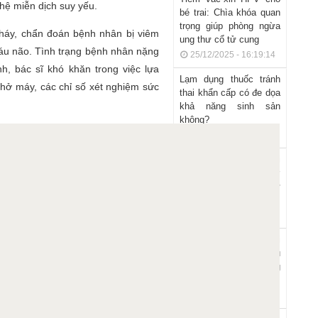
hệ miễn dịch suy yếu.
bé trai: Chìa khóa quan
trọng giúp phòng ngừa
háy, chẩn đoán bệnh nhân bị viêm
ung thư cổ tử cung
máu não. Tình trạng bệnh nhân nặng
25/12/2025 - 16:19:14
h, bác sĩ khó khăn trong việc lựa
Lạm dụng thuốc tránh
 thở máy, các chỉ số xét nghiệm sức
thai khẩn cấp có đe dọa
khả năng sinh sản
không?
27/10/2025 - 10:13:44
Thuốc phối hợp mới
giúp giảm 40% nguy cơ
tử vong do ung thư
tuyến tiền liệt
22/10/2025 - 23:30:23
Tự dùng thuốc phá thai
tại nhà: Hành động liều
lĩnh có thể trả giá bằng
cả mạng sống
14/10/2025 - 11:44:37