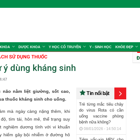
 KHOA
DƯỢC KHOA
Y HỌC CỔ TRUYỀN
Y - SINH HỌC
KHỎE ĐẸP
CH SỬ DỤNG THUỐC
Đ
 ý dùng kháng sinh
4:47
 não nằm liệt giường, sốt cao,
Tin nổi bật
ua thuốc kháng sinh cho uống.
Trẻ từng mắc tiêu chảy
do virus Rota có cần
iảm mà ngày càng nặng thêm, khi
uống vaccine phòng
ộ, tím tái, hôn mê, thể trạng suy
bệnh nữa không?
ét nghiệm dương tính với vi khuẩn
08/01/2026 - 14:50:14
guy hiểm gây bội nhiễm ở đường hô
Tiêm vắc-xin HPV cho