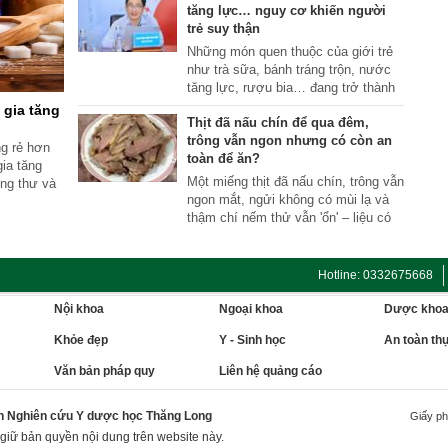
tăng lực… nguy cơ khiến người
uống phù hợp đóng vai trò quan trọng
trẻ suy thận
trong việc hỗ trợ cơ thể đào thải axit
uric hiệu quả.
Những món quen thuộc của giới trẻ
như trà sữa, bánh tráng trộn, nước
tăng lực, rượu bia… đang trở thành
'thủ phạm' âm thầm bào mòn thận,
 gia tăng
Thịt đã nấu chín để qua đêm,
đẩy nhiều người trẻ vào con đường
trông vẫn ngon nhưng có còn an
suy thận.
g rẻ hơn
toàn để ăn?
gia tăng
Một miếng thịt đã nấu chín, trông vẫn
ung thư và
ngon mắt, ngửi không có mùi lạ và
iên.
thậm chí nếm thử vẫn 'ổn' – liệu có
an toàn cho sức khỏe nếu bị bỏ quên
ngoài tủ lạnh qua đêm?
Hotline: 0332675668
Nội khoa
Ngoại khoa
Dược kho
Khỏe đẹp
Y - Sinh học
An toàn t
Văn bản pháp quy
Liên hệ quảng cáo
n Nghiên cứu Y dược học Thăng Long
Giấy ph
iữ bản quyền nội dung trên website này.