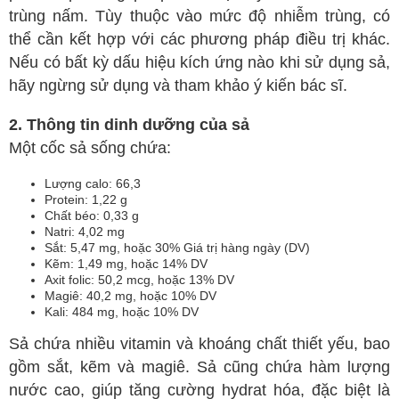
trùng nấm. Tùy thuộc vào mức độ nhiễm trùng, có
thể cần kết hợp với các phương pháp điều trị khác.
Nếu có bất kỳ dấu hiệu kích ứng nào khi sử dụng sả,
hãy ngừng sử dụng và tham khảo ý kiến bác sĩ.
2. Thông tin dinh dưỡng của sả
Một cốc sả sống chứa:
Lượng calo: 66,3
Protein: 1,22 g
Chất béo: 0,33 g
Natri: 4,02 mg
Sắt: 5,47 mg, hoặc 30% Giá trị hàng ngày (DV)
Kẽm: 1,49 mg, hoặc 14% DV
Axit folic: 50,2 mcg, hoặc 13% DV
Magiê: 40,2 mg, hoặc 10% DV
Kali: 484 mg, hoặc 10% DV
Sả chứa nhiều vitamin và khoáng chất thiết yếu, bao
gồm sắt, kẽm và magiê. Sả cũng chứa hàm lượng
nước cao, giúp tăng cường hydrat hóa, đặc biệt là