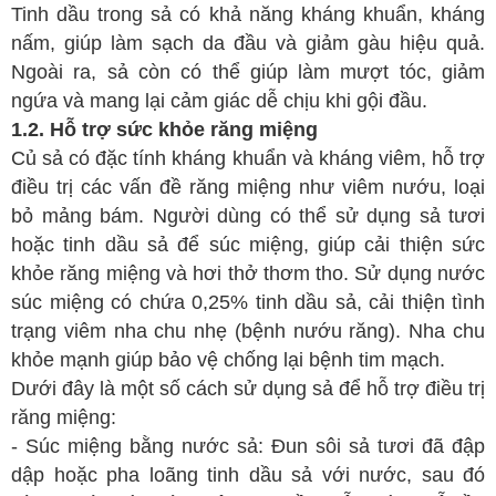
Tinh dầu trong sả có khả năng kháng khuẩn, kháng
Ngoại tổng quát
nấm, giúp làm sạch da đầu và giảm gàu hiệu quả.
Ngoại tiết niệu
Ngoài ra, sả còn có thể giúp làm mượt tóc, giảm
ngứa và mang lại cảm giác dễ chịu khi gội đầu.
Chấn thương chỉnh hình
1.2. Hỗ trợ sức khỏe răng miệng
Dược Khoa
Củ sả có đặc tính kháng khuẩn và kháng viêm, hỗ trợ
Các bài thuốc hay
điều trị các vấn đề răng miệng như viêm nướu, loại
bỏ mảng bám. Người dùng có thể sử dụng sả tươi
Cách sử dụng thuốc
hoặc tinh dầu sả để súc miệng, giúp cải thiện sức
Y học cổ truyền
khỏe răng miệng và hơi thở thơm tho. Sử dụng nước
Dược học cổ truyền
súc miệng có chứa 0,25% tinh dầu sả, cải thiện tình
trạng viêm nha chu nhẹ (bệnh nướu răng). Nha chu
Dưỡng sinh
khỏe mạnh giúp bảo vệ chống lại bệnh tim mạch.
Châm cứu
Dưới đây là một số cách sử dụng sả để hỗ trợ điều trị
Bệnh học
răng miệng:
Y - Sinh học
- Súc miệng bằng nước sả: Đun sôi sả tươi đã đập
dập hoặc pha loãng tinh dầu sả với nước, sau đó
Khỏe đẹp