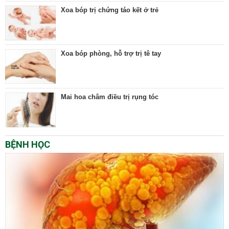
Xoa bóp trị chứng táo kết ở trẻ
Xoa bóp phòng, hỗ trợ trị tê tay
Mai hoa châm điều trị rụng tóc
BỆNH HỌC