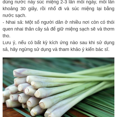
dùng nước này súc miệng 2-3 lần mỗi ngày, mỗi lần
Spa
khoảng 30 giây, rồi nhổ đi và súc miệng lại bằng
nước sạch.
Mỹ phẩm
- Nhai sả: Một số người dân ở nhiều nơi còn có thói
Dinh Dưỡng
quen nhai thân cây sả để giữ miệng sạch sẽ và thơm
Bác sĩ của bạn
tho.
Lưu ý, nếu có bất kỳ kích ứng nào sau khi sử dụng
sả, hãy ngừng sử dụng và tham khảo ý kiến bác sĩ.