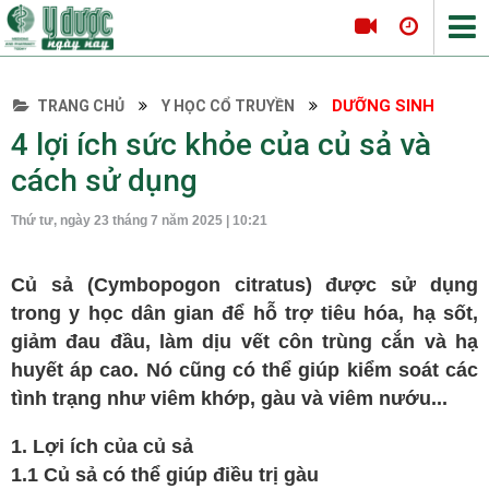
DƯỠNG SINH
TRANG CHỦ
Y HỌC CỔ TRUYỀN
Tin tức Y Dược
4 lợi ích sức khỏe của củ sả và
Thông tin hội nghị
cách sử dụng
Hội thảo
Thứ tư, ngày 23 tháng 7 năm 2025 | 10:21
Tọa đàm khoa học
Nội khoa
Củ sả (Cymbopogon citratus) được sử dụng
Tim mạch
trong y học dân gian để hỗ trợ tiêu hóa, hạ sốt,
Hô hấp
giảm đau đầu, làm dịu vết côn trùng cắn và hạ
huyết áp cao. Nó cũng có thể giúp kiểm soát các
Tiêu hóa
tình trạng như viêm khớp, gàu và viêm nướu...
Da liễu
Nội tiết
1. Lợi ích của củ sả
1.1 Củ sả có thể giúp điều trị gàu
Ngoại khoa