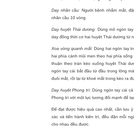
Day nhãn cầu:
Người bệnh nhắm mắt, đặt 
nhãn cầu 10 vòng
Day huyệt Thái dương:
Dùng mô ngón tay 
day đồng thời cơ hai huyệt Thái dương từ 
Xoa vòng quanh mắt:
Dùng hai ngón tay tr
hai phía cánh mũi men theo hai phía sống 
thuận theo trán kéo xuống huyệt Thái dươn
ngón tay cái bắt đầu từ đầu trong lông mà
đuôi mắt, rồi lại từ khoé mắt trong kéo ra đ
Day huyệt Phong trì:
Dùng ngón tay cái cả 
Phong trì với một lực tương đối mạnh để tạ
Để đạt được hiệu quả cao nhất, cần lưu ý 
xác và tiến hành kiên trì, đều đặn mỗi n
cho nhau đều được.