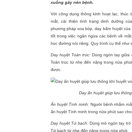
xuống gây nên bệnh.
Với công dụng thông kinh hoạt lạc, thúc 
mắt, cải thiện tình trạng dinh dưỡng củ
phương pháp xoa bóp, day bấm huyệt của y 
tốt trong việc ngăn ngừa các bệnh về mắt
học đường nói riêng. Quy trình cụ thể như 
Day huyệt Toản trúc:
Dùng ngón tay giữa 
Toản trúc từ nhẹ đến nặng trong nửa phút
được.
Day ấn huyệt giúp lưu thông
Ấn huyệt Tình minh:
Người bệnh nhắm mắt,
ấn huyệt Tình minh trong nửa phút sao cho
Day huyệt Tứ bạch:
Dùng mô ngón tay trỏ 
Tứ bạch từ nhẹ đến nặng trong nửa phút.