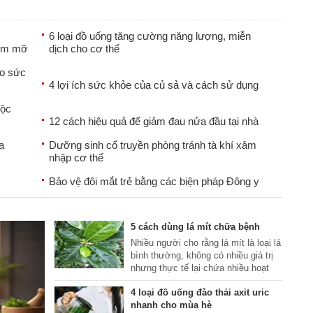
6 loại đồ uống tăng cường năng lượng, miễn
hiễm mỡ
dịch cho cơ thể
ho sức
4 lợi ích sức khỏe của củ sả và cách sử dụng
độc
12 cách hiệu quả để giảm đau nửa đầu tại nhà
a
Dưỡng sinh cổ truyền phòng tránh tà khí xâm
nhập cơ thể
Bảo vệ đôi mắt trẻ bằng các biện pháp Đông y
5 cách dùng lá mít chữa bệnh
Nhiều người cho rằng lá mít là loại lá
bình thường, không có nhiều giá trị
nhưng thực tế lại chứa nhiều hoạt
chất chống oxy hóa và kháng viêm
4 loại đồ uống đào thải axit uric
có lợi cho sức khỏe. Nếu biết sử
nhanh cho mùa hè
dụng đúng cách, lá mít hoàn toàn có