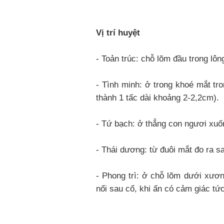
Vị trí huyệt
- Toản trúc: chỗ lõm đầu trong lô
- Tình minh: ở trong khoé mắt tr
thành 1 tấc dài khoảng 2-2,2cm).
- Tứ bạch: ở thẳng con ngươi xuốn
- Thái dương: từ đuôi mắt đo ra sa
- Phong trì: ở chỗ lõm dưới xươ
nổi sau cổ, khi ấn có cảm giác tứ