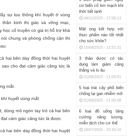
cơ biến cố tim mạch khi
thời tiết lạnh
đẩy sự lưu thông khí huyết ở vùng
08/12/2025 - 17:08:13
a thần kinh thị giác và võng mạc,
Mật ong kết hợp với
học cổ truyền có giá trị hỗ trợ khá
thực phẩm nào tốt nhất
 nói chung và phòng chống cận thị
cho sức khỏe?
sau:
15/08/2025 - 11:52:31
cả hai bên day đồng thời hai huyệt
3 thảo dược có tác
dụng làm giảm căng
 sao cho đạt cảm giác căng tức là
thẳng và lo âu
01/08/2025 - 11:09:01
5 loại trái cây phổ biến
chống lại gan nhiễm mỡ
 khí huyết
vùng mắt.
01/08/2025 - 11:00:58
 dùng mô ngón tay trỏ cả hai bên
6 loại đồ uống tăng
cường năng lượng,
 đạt cảm giác căng tức là được.
miễn dịch cho cơ thể
26/07/2025 - 10:49:10
cả hai bên day đồng thời hai huyệt