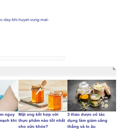
uc-day-khi-huyet-vung-mat-
ảm nguy
Mật ong kết hợp với
3 thảo dược có tác
 mạch khi
thực phẩm nào tốt nhất
dụng làm giảm căng
cho sức khỏe?
thẳng và lo âu