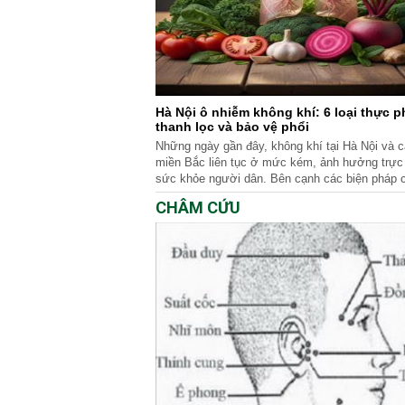
Hà Nội ô nhiễm không khí: 6 loại thực 
thanh lọc và bảo vệ phổi
Những ngày gần đây, không khí tại Hà Nội và c
miền Bắc liên tục ở mức kém, ảnh hưởng trực 
sức khỏe người dân. Bên cạnh các biện pháp 
bên ngoài, việc xây dựng chế độ dinh dưỡng hợ
CHÂM CỨU
cách hiệu quả để tăng cường đề kháng cho phổ