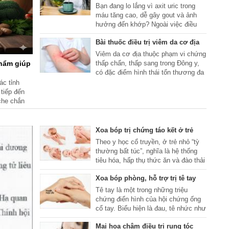
thể trở thành vị thuốc tự nhiên hỗ trợ
Bạn đang lo lắng vì axit uric trong
tiêu hóa, cải thiện đường huyết, làm
máu tăng cao, dễ gây gout và ảnh
đẹp da...
hưởng đến khớp? Ngoài việc điều
chỉnh chế độ ăn, có một số loại đồ
Bài thuốc điều trị viêm da cơ địa
uống đơn giản, dễ làm cũng có thể
hỗ trợ cơ thể đào thải axit uric hiệu
Viêm da cơ địa thuộc phạm vi chứng
quả.
phẩm giúp
thấp chẩn, thấp sang trong Đông y,
có đặc điểm hình thái tổn thương đa
dạng, ngứa nhiều và hay tái phát, dễ
ác tỉnh
diễn biến mạn tính...
tiếp đến
che chắn
p lý là
i.
Xoa bóp trị chứng táo kết ở trẻ
Theo y học cổ truyền, ở trẻ nhỏ “tỳ
thường bất túc”, nghĩa là hệ thống
tiêu hóa, hấp thụ thức ăn và đào thải
các chất cặn bã còn non nớt, dễ bị
Xoa bóp phòng, hỗ trợ trị tê tay
tổn thương, lâu ngày dẫn đến tình
trạng khí hư, huyết kém. Khí hư thì
Tê tay là một trong những triệu
sức co bóp của ruột bị suy giảm,
chứng điển hình của hội chứng ống
huyết hư thì đại tràng không được
cổ tay. Biểu hiện là đau, tê nhức như
nhu nhuận, từ đó dẫn đến chứng táo
kim châm ở các ngón tay, đặc biệt là
kết (táo bón).
Mai hoa châm điều trị rụng tóc
ngón cái, ngón trỏ, ngón giữa và