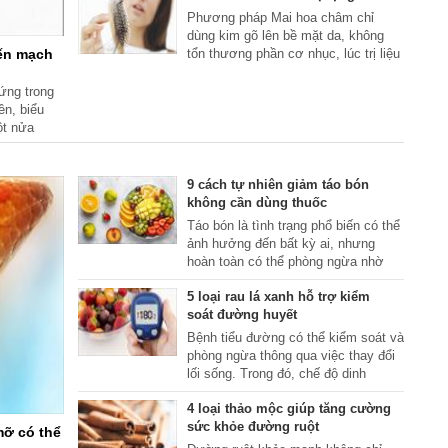
phần nửa ngoài ngón nhẫn. Đau có
Phương pháp Mai hoa châm chỉ
thể lan lên lòng bàn tay, cổ tay và
dùng kim gõ lên bề mặt da, không
cẳng tay, nhất là về đêm.
iến mạch
tổn thương phần cơ nhục, lúc trị liệu
không gây ra đau đớn, đồng thời
người bệnh có thể tự sử dụng một
ứng trong
cách thuận tiện.
ền, biểu
ột nửa
ng; nếu
y ra đột
hay “Thốt
9 cách tự nhiên giảm táo bón
không cần dùng thuốc
Táo bón là tình trạng phổ biến có thể
ảnh hưởng đến bất kỳ ai, nhưng
hoàn toàn có thể phòng ngừa nhờ
những thay đổi nhỏ trong chế độ ăn
5 loại rau lá xanh hỗ trợ kiểm
uống và thói quen sinh hoạt hàng
soát đường huyết
ngày.
Bệnh tiểu đường có thể kiểm soát và
phòng ngừa thông qua việc thay đổi
lối sống. Trong đó, chế độ dinh
dưỡng khoa học đóng vai trò cực kỳ
4 loại thảo mộc giúp tăng cường
quan trọng, trong việc kiểm soát
sức khỏe đường ruột
đường huyết.
ỡ có thể