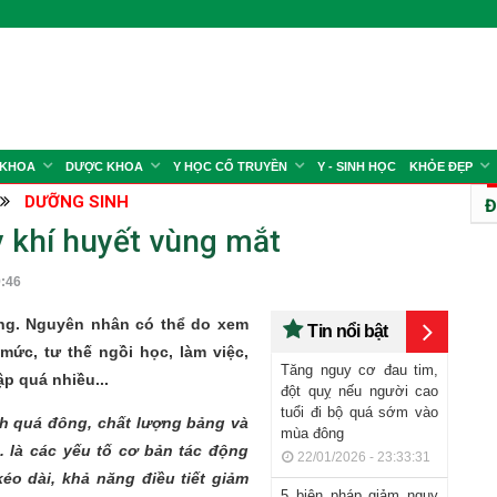
 KHOA
DƯỢC KHOA
Y HỌC CỔ TRUYỀN
Y - SINH HỌC
KHỎE ĐẸP
DƯỠNG SINH
Đ
y khí huyết vùng mắt
:46
ng. Nguyên nhân có thể do xem
Tin nổi bật
 mức, tư thế ngồi học, làm việc,
Tăng nguy cơ đau tim,
p quá nhiều...
đột quỵ nếu người cao
tuổi đi bộ quá sớm vào
nh quá đông, chất lượng bảng và
mùa đông
. là các yếu tố cơ bản tác động
22/01/2026 - 23:33:31
éo dài, khả năng điều tiết giảm
5 biện pháp giảm nguy