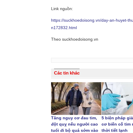
Link nguồn:
https://suckhoedoisong.vn/day-an-huyet-th
n172832.html
Theo suckhoedoisong.vn
Các tin khác
Tăng nguy cơ đau tim,
5 biện pháp gi
đột quỵ nếu người cao
cơ biến cố tim
tuổi đi bộ quá sớm vào
thời tiết lạnh