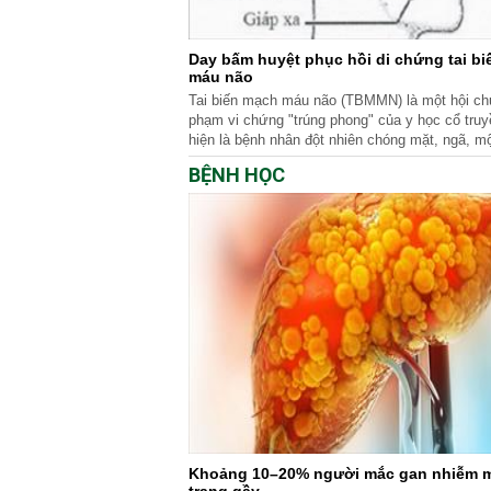
Day bấm huyệt phục hồi di chứng tai b
máu não
Tai biến mạch máu não (TBMMN) là một hội ch
phạm vi chứng "trúng phong" của y học cổ truy
hiện là bệnh nhân đột nhiên chóng mặt, ngã, m
người không cử động được, méo mồm, nói ngọ
BỆNH HỌC
nặng thì bất tỉnh hôn mê. Bệnh cũng thường xả
ngột, diễn biến nhanh nên gọi là “Trúng phong” 
trúng”.
Khoảng 10–20% người mắc gan nhiễm m