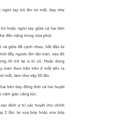
ngón tay trỏ lên mi mắt, day nhẹ
trỏ hoặc ngón tay giữa cả hai bên
nhẹ đến nặng trong nửa phút.
ỏ và giữa để cạnh nhau, bắt đầu từ
mũi đẩy ngược lên tận trán, sau đó
g rồi trở lại vị trí cũ. Hoặc dùng
y men theo trần trên ổ mắt tiến ra
uôi mắt, làm như vậy 50 lần.
hai bên day đồng thời cả hai huyệt
o cảm giác căng tức.
xác định vị trí các huyệt cho chính
gày 2 lần, tự xoa bóp hoặc xoa bóp