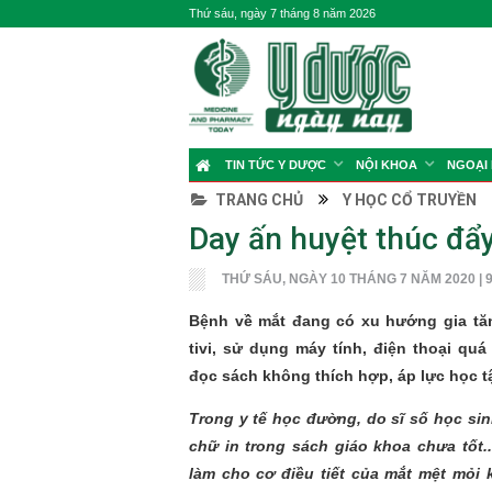
Thứ sáu, ngày 7 tháng 8 năm 2026
TIN TỨC Y DƯỢC
NỘI KHOA
NGOẠI
TRANG CHỦ
Y HỌC CỔ TRUYỀN
Day ấn huyệt thúc đẩ
THỨ SÁU, NGÀY 10 THÁNG 7 NĂM 2020 | 9
Bệnh về mắt đang có xu hướng gia tă
tivi, sử dụng máy tính, điện thoại quá
đọc sách không thích hợp, áp lực học tậ
Trong y tế học đường, do sĩ số học si
chữ in trong sách giáo khoa chưa tốt..
làm cho cơ điều tiết của mắt mệt mỏi k