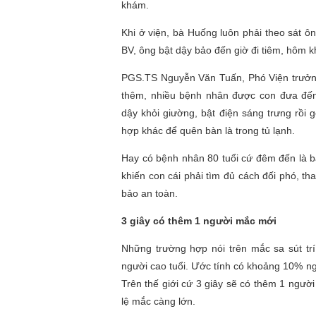
khám.
Khi ở viện, bà Huống luôn phải theo sát ô
BV, ông bật dậy bảo đến giờ đi tiêm, hôm k
PGS.TS Nguyễn Văn Tuấn, Phó Viện trưởn
thêm, nhiều bệnh nhân được con đưa đến
dậy khỏi giường, bật điện sáng trưng rồi 
hợp khác để quên bàn là trong tủ lạnh.
Hay có bệnh nhân 80 tuổi cứ đêm đến là b
khiến con cái phải tìm đủ cách đối phó, t
bảo an toàn.
3 giây có thêm 1 người mắc mới
Những trường hợp nói trên mắc sa sút trí
người cao tuổi. Ước tính có khoảng 10% ng
Trên thế giới cứ 3 giây sẽ có thêm 1 người m
lệ mắc càng lớn.