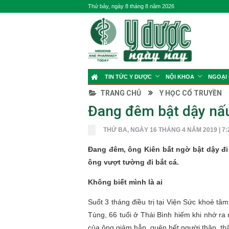
Thứ bảy, ngày 8 tháng 8 năm 2026
TIN TỨC Y DƯỢC
NỘI KHOA
NGOẠI
TRANG CHỦ
Y HỌC CỔ TRUYỀN
Đang đêm bật dậy nấu 
THỨ BA, NGÀY 16 THÁNG 4 NĂM 2019 | 7:
Đang đêm, ông Kiên bất ngờ bật dậy đ
ông vượt tường đi bắt cá.
Không biết mình là ai
Suốt 3 tháng điều trị tại Viện Sức khoẻ t
Tùng, 66 tuổi ở Thái Bình hiếm khi nhớ ra m
của ông giảm hẳn, quên hết người thân, thậ