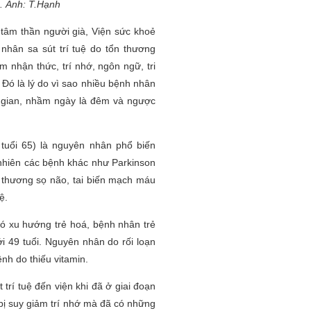
. Ảnh: T.Hạnh
 tâm thần người già, Viện sức khoẻ
nhân sa sút trí tuệ do tổn thương
m nhận thức, trí nhớ, ngôn ngữ, tri
 Đó là lý do vì sao nhiều bệnh nhân
ời gian, nhầm ngày là đêm và ngược
tuổi 65) là nguyên nhân phổ biến
y nhiên các bệnh khác như Parkinson
 thương sọ não, tai biến mạch máu
ệ.
 có xu hướng trẻ hoá, bệnh nhân trẻ
ới 49 tuổi. Nguyên nhân do rối loạn
nh do thiếu vitamin.
 trí tuệ đến viện khi đã ở giai đoạn
bị suy giảm trí nhớ mà đã có những