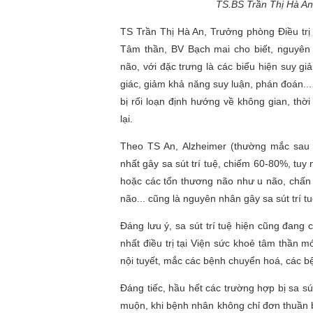
TS.BS Trần Thị Hà An
TS Trần Thị Hà An, Trưởng phòng Điều trị
Tâm thần, BV Bạch mai cho biết, nguyên 
não, với đặc trưng là các biểu hiện suy giả
giác, giảm khả năng suy luận, phán đoán...
bị rối loạn định hướng về không gian, th
lại.
Theo TS An, Alzheimer (thường mắc sau 
nhất gây sa sút trí tuệ, chiếm 60-80%, tu
hoặc các tổn thương não như u não, chấn
não... cũng là nguyên nhân gây sa sút trí tu
Đáng lưu ý, sa sút trí tuệ hiện cũng đang
nhất điều trị tại Viện sức khoẻ tâm thần m
nội tuyết, mắc các bệnh chuyển hoá, các bệ
Đáng tiếc, hầu hết các trường hợp bị sa sút
muộn, khi bệnh nhân không chỉ đơn thuần 