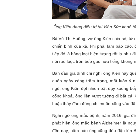
Ông Kiên đang điều trị tại Viện Sức khoẻ 
Bà Vũ Thị Huống, vợ ông Kiên chia sẻ, từ 
chiến binh của xã, khi phải làm báo cáo,
tiếp đó là hàng loạt hiện tượng rất lạ như đ
nồi rau luộc trên bếp gas nửa tiếng không n
Ban đầu gia đình chỉ nghĩ ông Kiên hay quê
quên ngày càng trầm trọng, mất luôn ý n
ngủ, ông Kiên đột nhiên bật dậy xuống b
cổng khoá, ông liền vượt tường đi bắt cá.
hoặc thấy đám đông chỉ muốn xông vào đấ
Nghi ngờ ông mắc bệnh, năm 2016, gia đì
phát hiện ông mắc bệnh Alzheimer là nguy
đến nay, năm nào ông cũng đều đặn lên BV 