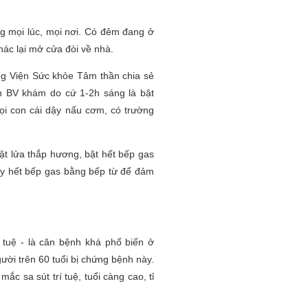
ng mọi lúc, mọi nơi. Có đêm đang ở
hác lại mở cửa đòi về nhà.
g Viện Sức khỏe Tâm thần chia sẻ
 BV khám do cứ 1-2h sáng là bật
gọi con cái dậy nấu cơm, có trường
ật lửa thắp hương, bật hết bếp gas
hay hết bếp gas bằng bếp từ để đảm
 tuệ - là căn bệnh khá phổ biến ở
ười trên 60 tuổi bị chứng bệnh này.
ắc sa sút trí tuệ, tuổi càng cao, tỉ