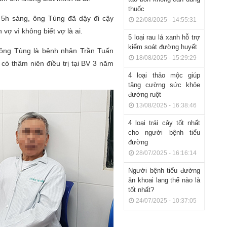
thuốc
 5h sáng, ông Tùng đã dậy đi cậy
22/08/2025 - 14:55:31
vợ vì không biết vợ là ai.
5 loại rau lá xanh hỗ trợ
kiểm soát đường huyết
 ông Tùng là bệnh nhân Trần Tuấn
18/08/2025 - 15:29:29
 có thâm niên điều trị tại BV 3 năm
4 loại thảo mộc giúp
tăng cường sức khỏe
đường ruột
13/08/2025 - 16:38:46
4 loại trái cây tốt nhất
cho người bệnh tiểu
đường
28/07/2025 - 16:16:14
Người bệnh tiểu đường
ăn khoai lang thế nào là
tốt nhất?
24/07/2025 - 10:37:05