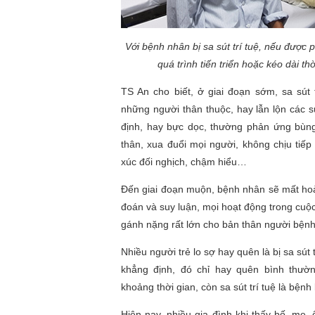
Với bệnh nhân bị sa sút trí tuệ, nếu được 
quá trình tiến triển hoặc kéo dài th
TS An cho biết, ở giai đoạn sớm, sa sút 
những người thân thuộc, hay lẫn lộn các 
định, hay bực dọc, thường phản ứng bùn
thân, xua đuổi mọi người, không chịu tiếp
xúc đối nghịch, chậm hiểu…
Đến giai đoạn muộn, bệnh nhân sẽ mất hoà
đoán và suy luận, mọi hoạt động trong cuộc
gánh nặng rất lớn cho bản thân người bệnh
Nhiều người trẻ lo sợ hay quên là bị sa sút 
khẳng định, đó chỉ hay quên bình thườ
khoảng thời gian, còn sa sút trí tuệ là bệnh
Hiện nay, nhiều gia đình khi thấy bố, mẹ,