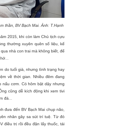
tâm thần, BV Bạch Mai. Ảnh: T.Hạnh
năm 2015, khi còn làm Chủ tịch cựu
 ông thường xuyên quên số liệu, kế
i qua nhà con trai mà không biết, để
hớ...
n do tuổi già, nhưng tình trạng hay
iệm về thời gian. Nhiều đêm đang
ếp nấu cơm. Có hôm bật dậy nhưng
 Ông cũng dễ kích động khi xem tivi
m đá...
nh đưa đến BV Bạch Mai chụp não,
ên nhân gây sa sút trí tuệ. Từ đó
điều trị rồi đều đặn lấy thuốc, tái