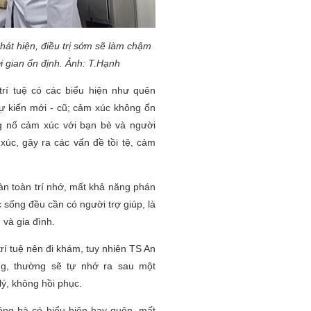
phát hiện, điều trị sớm sẽ làm chậm
ời gian ổn định. Ảnh: T.Hạnh
trí tuệ có các biểu hiện như quên
sự kiến mới - cũ; cảm xúc không ổn
g nổ cảm xúc với bạn bè và người
 xúc, gây ra các vấn đề tồi tệ, cảm
n toàn trí nhớ, mất khả năng phán
 sống đều cần có người trợ giúp, là
 và gia đình.
trí tuệ nên đi khám, tuy nhiên TS An
ng, thường sẽ tự nhớ ra sau một
 lý, không hồi phục.
 ông bà có biểu hiện hay quên, mất