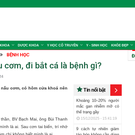
 KHOA
DƯỢC KHOA
Y HỌC CỔ TRUYỀN
Y - SINH HỌC
KHỎE ĐẸP
BỆNH HỌC
Đ
cơm, đi bắt cá là bệnh gì?
24
i nấu cơm, có hôm cửa khoá nên
Tin nổi bật
Khoảng 10–20% người
mắc gan nhiễm mỡ có
thể trạng gầy
15/12/2025 - 15:41:19
âm thần, BV Bạch Mai, ông Bùi Thanh
ình là ai. Sau cơn tai biến, trí nhớ
9 cách tự nhiên giảm
m chí không biết mình là ai.
táo bón không cần dùng