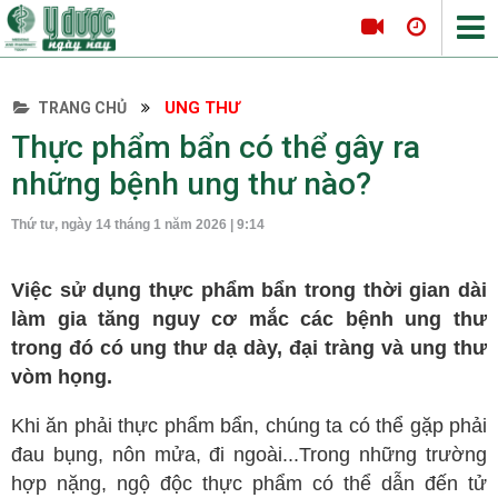
UNG THƯ
TRANG CHỦ
Tin tức Y Dược
Thực phẩm bẩn có thể gây ra
Thông tin hội nghị
những bệnh ung thư nào?
Hội thảo
Thứ tư, ngày 14 tháng 1 năm 2026 | 9:14
Tọa đàm khoa học
Nội khoa
Việc sử dụng thực phẩm bẩn trong thời gian dài
Tim mạch
làm gia tăng nguy cơ mắc các bệnh ung thư
Hô hấp
trong đó có ung thư dạ dày, đại tràng và ung thư
vòm họng.
Tiêu hóa
Da liễu
Khi ăn phải thực phẩm bẩn, chúng ta có thể gặp phải
Nội tiết
đau bụng, nôn mửa, đi ngoài...Trong những trường
hợp nặng, ngộ độc thực phẩm có thể dẫn đến tử
Ngoại khoa