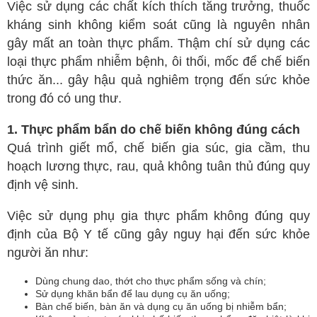
Việc sử dụng các chất kích thích tăng trưởng, thuốc
Spa
kháng sinh không kiểm soát cũng là nguyên nhân
Mỹ phẩm
gây mất an toàn thực phẩm. Thậm chí sử dụng các
loại thực phẩm nhiễm bệnh, ôi thối, mốc để chế biến
Dinh Dưỡng
thức ăn... gây hậu quả nghiêm trọng đến sức khỏe
Bác sĩ của bạn
trong đó có ung thư.
1. Thực phẩm bẩn do chế biến không đúng cách
Quá trình giết mổ, chế biến gia súc, gia cầm, thu
hoạch lương thực, rau, quả không tuân thủ đúng quy
định vệ sinh.
Việc sử dụng phụ gia thực phẩm không đúng quy
định của Bộ Y tế cũng gây nguy hại đến sức khỏe
người ăn như:
Dùng chung dao, thớt cho thực phẩm sống và chín;
Sử dụng khăn bẩn để lau dụng cụ ăn uống;
Bàn chế biến, bàn ăn và dụng cụ ăn uống bị nhiễm bẩn;