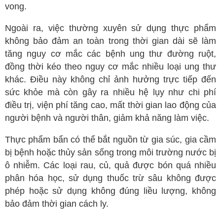
vong.
Ngoại tổng quát
Ngoài ra, việc thường xuyên sử dụng thực phẩm
Ngoại tiết niệu
không bảo đảm an toàn trong thời gian dài sẽ làm
Chấn thương chỉnh hình
tăng nguy cơ mắc các bệnh ung thư đường ruột,
Dược Khoa
đồng thời kéo theo nguy cơ mắc nhiều loại ung thư
khác. Điều này không chỉ ảnh hưởng trực tiếp đến
Các bài thuốc hay
sức khỏe mà còn gây ra nhiều hệ lụy như chi phí
Cách sử dụng thuốc
điều trị, viện phí tăng cao, mất thời gian lao động của
Y học cổ truyền
người bệnh và người thân, giảm khả năng làm việc.
Dược học cổ truyền
Thực phẩm bẩn có thể bắt nguồn từ gia súc, gia cầm
Dưỡng sinh
bị bệnh hoặc thủy sản sống trong môi trường nước bị
Châm cứu
ô nhiễm. Các loại rau, củ, quả được bón quá nhiều
phân hóa học, sử dụng thuốc trừ sâu không được
Bệnh học
phép hoặc sử dụng không đúng liều lượng, không
Y - Sinh học
bảo đảm thời gian cách ly.
Khỏe đẹp