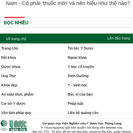
Nam - Có phải ‘thuốc mới’ và nên hiểu như thế nào?
ĐỌC NHIỀU
Lên đầu trang
Về trang chủ
Trang chủ
Tin tức Y Dược
Nội khoa
Ngoại khoa
Dược khoa
Y học cổ truyền
Ung Thư
Dinh Dưỡng
Khỏe đẹp
Y - Sinh học
An toàn thực phẩm
Bác sĩ của bạn
Cơ sở Y dược
Pháp luật
Văn bản pháp quy
Liên hệ quảng cáo
Cơ quan của Viện Nghiên cứu Y dược học Thăng Long
® Yduocngaynay giữ bản quyền nội dung trên website này.
Địa chỉ: TT2 - 24 Khu đô thị mới Đại Kim, phường Đại Kim, quận Hoàng