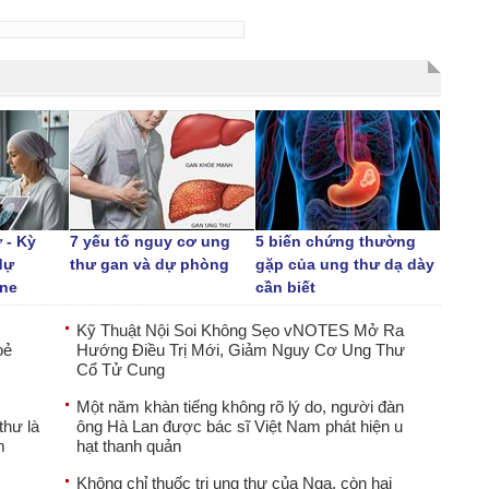
 - Kỳ
7 yếu tố nguy cơ ung
5 biến chứng thường
dự
thư gan và dự phòng
gặp của ung thư dạ dày
ine
cần biết
Kỹ Thuật Nội Soi Không Sẹo vNOTES Mở Ra
oẻ
Hướng Điều Trị Mới, Giảm Nguy Cơ Ung Thư
Cổ Tử Cung
Một năm khàn tiếng không rõ lý do, người đàn
thư là
ông Hà Lan được bác sĩ Việt Nam phát hiện u
m
hạt thanh quản
Không chỉ thuốc trị ung thư của Nga, còn hai