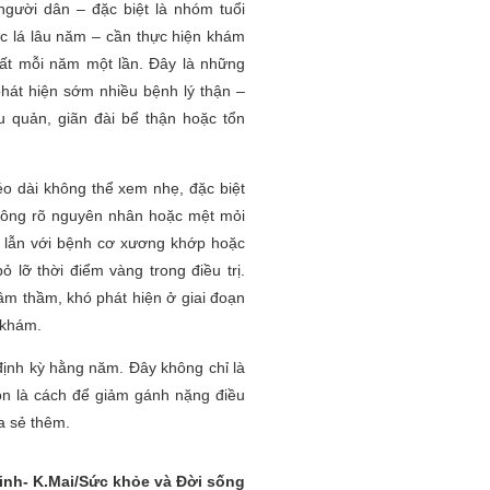
người dân – đặc biệt là nhóm tuổi
ốc lá lâu năm – cần thực hiện khám
hất mỗi năm một lần. Đây là những
hát hiện sớm nhiều bệnh lý thận –
ệu quản, giãn đài bể thận hoặc tổn
o dài không thể xem nhẹ, đặc biệt
không rõ nguyên nhân hoặc mệt mỏi
m lẫn với bệnh cơ xương khớp hoặc
ỏ lỡ thời điểm vàng trong điều trị.
âm thầm, khó phát hiện ở giai đoạn
 khám.
ịnh kỳ hằng năm. Đây không chỉ là
n là cách để giảm gánh nặng điều
ia sẻ thêm.
inh- K.Mai/Sức khỏe và Đời sống