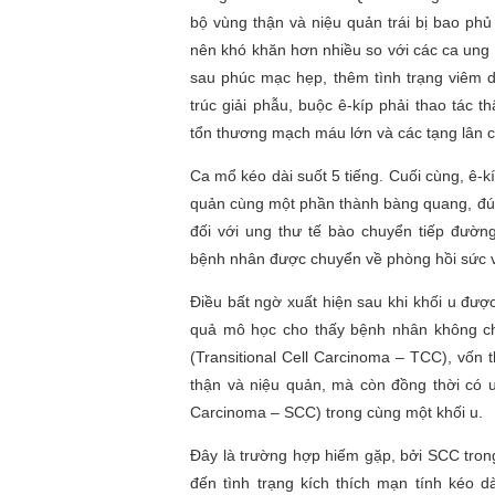
bộ vùng thận và niệu quản trái bị bao phủ
nên khó khăn hơn nhiều so với các ca ung
sau phúc mạc hẹp, thêm tình trạng viêm d
trúc giải phẫu, buộc ê-kíp phải thao tác t
tổn thương mạch máu lớn và các tạng lân c
Ca mổ kéo dài suốt 5 tiếng. Cuối cùng, ê-kíp
quản cùng một phần thành bàng quang, đúng
đối với ung thư tế bào chuyển tiếp đườn
bệnh nhân được chuyển về phòng hồi sức v
Điều bất ngờ xuất hiện sau khi khối u đượ
quả mô học cho thấy bệnh nhân không ch
(Transitional Cell Carcinoma – TCC), vốn 
thận và niệu quản, mà còn đồng thời có 
Carcinoma – SCC) trong cùng một khối u.
Đây là trường hợp hiếm gặp, bởi SCC trong
đến tình trạng kích thích mạn tính kéo d