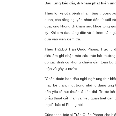
Đau lưng kéo dài, đi khám phát hiện un
Theo lời kể của bệnh nhân, ông thường x
quan, cho rằng nguyên nhân đến từ tuổi tá
qua, ông không đi khám sức khỏe tổng quá
kỳ. Khi cơn đau tăng dần và đi kèm cảm g
đưa vào viện kiểm tra.
Theo ThS.BS Trần Quốc Phong, Trưởng đơn
siêu âm ghi nhận một cấu trúc bất thường
đó xác định có khối u chiếm gần toàn bộ 
thận và gây ứ nước.
"Chẩn đoán ban đầu nghi ngờ ung thư biể
mạc bể thận, một trong những dạng ung t
đến yếu tố hút thuốc lá kéo dài. Trước kế
phẫu thuật cắt thận và niệu quản triệt că
mạc"- bác sĩ Phong nói.
Cũng theo bác sĩ Trần Quốc Phong cho biế