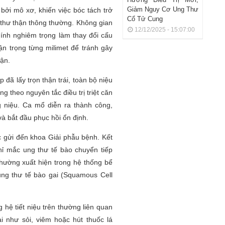
Giảm Nguy Cơ Ung Thư
 bởi mô xơ, khiến việc bóc tách trở
Cổ Tử Cung
 thư thận thông thường. Không gian
12/12/2025 - 15:07:00
ính nghiêm trọng làm thay đổi cấu
hận trọng từng milimet để tránh gây
ận.
 đã lấy trọn thận trái, toàn bộ niệu
 theo nguyên tắc điều trị triệt căn
g niệu. Ca mổ diễn ra thành công,
à bắt đầu phục hồi ổn định.
c gửi đến khoa Giải phẫu bệnh. Kết
ỉ mắc ung thư tế bào chuyển tiếp
thường xuất hiện trong hệ thống bể
ung thư tế bào gai (Squamous Cell
 hệ tiết niệu trên thường liên quan
ài như sỏi, viêm hoặc hút thuốc lá