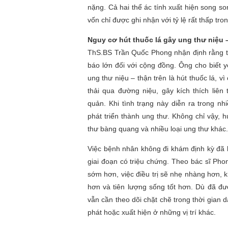
nặng. Cả hai thể ác tính xuất hiện song s
vốn chỉ được ghi nhận với tỷ lệ rất thấp tr
Nguy cơ hút thuốc lá gây ung thư niệu 
ThS.BS Trần Quốc Phong nhận định rằng 
báo lớn đối với cộng đồng. Ông cho biết 
ung thư niệu – thận trên là hút thuốc lá, v
thải qua đường niệu, gây kích thích liên
quản. Khi tình trạng này diễn ra trong nh
phát triển thành ung thư. Không chỉ vậy, 
thư bàng quang và nhiều loại ung thư khác.
Việc bệnh nhân không đi khám định kỳ đã k
giai đoạn có triệu chứng. Theo bác sĩ Pho
sớm hơn, việc điều trị sẽ nhẹ nhàng hơn,
hơn và tiên lượng sống tốt hơn. Dù đã đư
vẫn cần theo dõi chặt chẽ trong thời gian d
phát hoặc xuất hiện ở những vị trí khác.