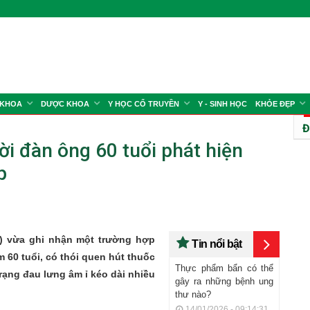
 KHOA
DƯỢC KHOA
Y HỌC CỔ TRUYỀN
Y - SINH HỌC
KHỎE ĐẸP
Đ
ời đàn ông 60 tuổi phát hiện
p
M) vừa ghi nhận một trường hợp
Tin nổi bật
60 tuổi, có thói quen hút thuốc
Thực phẩm bẩn có thể
trạng đau lưng âm ỉ kéo dài nhiều
gây ra những bệnh ung
thư nào?
14/01/2026 - 09:14:31