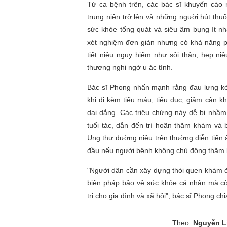
Từ ca bệnh trên, các bác sĩ khuyến cáo 
trung niên trở lên và những người hút thu
sức khỏe tổng quát và siêu âm bụng ít n
xét nghiệm đơn giản nhưng có khả năng p
tiết niệu nguy hiểm như sỏi thận, hẹp ni
thương nghi ngờ u ác tính.
Bác sĩ Phong nhấn mạnh rằng đau lưng ké
khi đi kèm tiểu máu, tiểu đục, giảm cân 
dai dẳng. Các triệu chứng này dễ bị nhầ
tuổi tác, dẫn đến trì hoãn thăm khám và b
Ung thư đường niệu trên thường diễn tiến 
đầu nếu người bệnh không chủ động thăm
"Người dân cần xây dựng thói quen khám đ
biện pháp bảo vệ sức khỏe cá nhân mà cò
trị cho gia đình và xã hội", bác sĩ Phong ch
Theo:
Nguyễn L