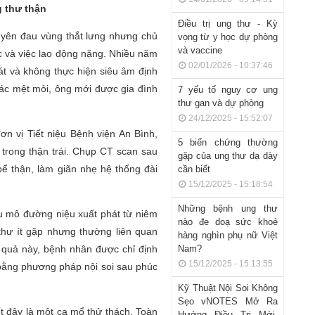
g thư thận
Điều trị ung thư - Kỳ
uyên đau vùng thắt lưng nhưng chủ
vọng từ y học dự phòng
và vaccine
c và việc lao động nặng. Nhiều năm
02/01/2026 - 10:37:46
t và không thực hiện siêu âm định
iác mệt mỏi, ông mới được gia đình
7 yếu tố nguy cơ ung
thư gan và dự phòng
24/12/2025 - 15:52:07
 vị Tiết niệu Bệnh viện An Bình,
5 biến chứng thường
 trong thận trái. Chụp CT scan sau
gặp của ung thư dạ dày
bể thận, làm giãn nhẹ hệ thống đài
cần biết
15/12/2025 - 15:18:54
Những bệnh ung thư
u mô đường niệu xuất phát từ niêm
nào đe doạ sức khoẻ
hư ít gặp nhưng thường liên quan
hàng nghìn phụ nữ Việt
t quả này, bệnh nhân được chỉ định
Nam?
15/12/2025 - 15:13:55
n bằng phương pháp nội soi sau phúc
Kỹ Thuật Nội Soi Không
Sẹo vNOTES Mở Ra
t đây là một ca mổ thử thách. Toàn
Hướng Điều Trị Mới,