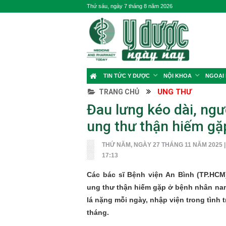
Thứ sáu, ngày 7 tháng 8 năm 2026
TIN TỨC Y DƯỢC
NỘI KHOA
NGOẠI
UNG THƯ
TRANG CHỦ
Đau lưng kéo dài, ngư
ung thư thận hiếm gặ
THỨ NĂM, NGÀY 27 THÁNG 11 NĂM 2025 |
17:13
Các bác sĩ Bệnh viện An Bình (TP.HC
ung thư thận hiếm gặp ở bệnh nhân nam 
lá nặng mỗi ngày, nhập viện trong tình 
tháng.