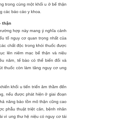
ong trong cùng một khối u ở bể thận
ong các báo cáo y khoa.
– thận
trường hợp này mang ý nghĩa cảnh
yếu tố nguy cơ quan trọng nhất của
ì các chất độc trong khói thuốc được
 tục lên niêm mạc bể thận và niệu
iều năm, tế bào có thể biến đổi và
hút thuốc còn làm tăng nguy cơ ung
hiến khối u tiến triển âm thầm đến
ng, nếu được phát hiện ở giai đoạn
 khả năng bảo tồn mô thận cũng cao
ợc phẫu thuật triệt căn, bệnh nhân
ài vì ung thư hệ niệu có nguy cơ tái