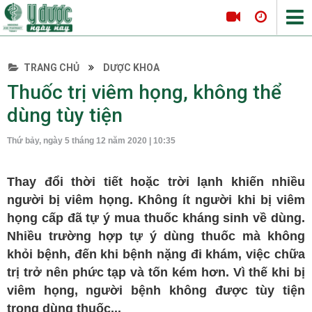
TRANG CHỦ
DƯỢC KHOA
Tin tức Y Dược
Thuốc trị viêm họng, không thể
CÁCH SỬ DỤNG THUỐC
Thông tin hội nghị
dùng tùy tiện
Hội thảo
Thứ bảy, ngày 5 tháng 12 năm 2020 | 10:35
Tọa đàm khoa học
Nội khoa
Thay đổi thời tiết hoặc trời lạnh khiến nhiều
Tim mạch
người bị viêm họng. Không ít người khi bị viêm
Hô hấp
họng cấp đã tự ý mua thuốc kháng sinh về dùng.
Nhiều trường hợp tự ý dùng thuốc mà không
Tiêu hóa
khỏi bệnh, đến khi bệnh nặng đi khám, việc chữa
Da liễu
trị trở nên phức tạp và tốn kém hơn. Vì thế khi bị
Nội tiết
viêm họng, người bệnh không được tùy tiện
Ngoại khoa
trong dùng thuốc...