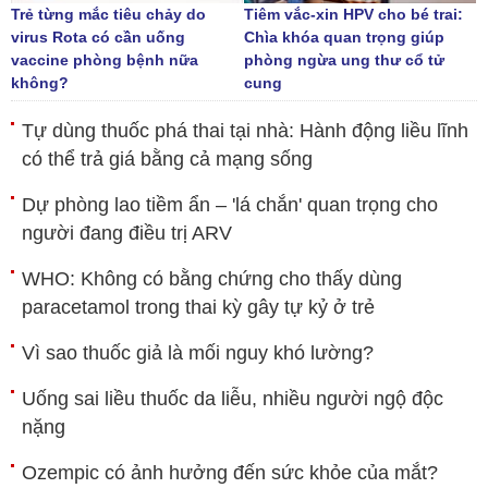
Trẻ từng mắc tiêu chảy do
Tiêm vắc-xin HPV cho bé trai:
virus Rota có cần uống
Chìa khóa quan trọng giúp
vaccine phòng bệnh nữa
phòng ngừa ung thư cổ tử
không?
cung
Tự dùng thuốc phá thai tại nhà: Hành động liều lĩnh
có thể trả giá bằng cả mạng sống
Dự phòng lao tiềm ẩn – 'lá chắn' quan trọng cho
người đang điều trị ARV
WHO: Không có bằng chứng cho thấy dùng
paracetamol trong thai kỳ gây tự kỷ ở trẻ
Vì sao thuốc giả là mối nguy khó lường?
Uống sai liều thuốc da liễu, nhiều người ngộ độc
nặng
Ozempic có ảnh hưởng đến sức khỏe của mắt?