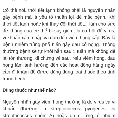
Ngoại tổng quát
Có thể nói, thời tiết lạnh không phải là nguyên nhân
Ngoại tiết niệu
gây bệnh mà là yếu tố thuận lợi để mắc bệnh. Khi
thời tiết lạnh hoặc khi thay đổi thời tiết... làm cho sức
Chấn thương chỉnh hình
đề kháng của cơ thể bị suy giảm, là cơ hội để virus,
Dược Khoa
vi khuẩn xâm nhập và dẫn đến viêm họng cấp. Đây là
Các bài thuốc hay
bệnh nhiễm trùng phổ biến gây đau cổ họng. Thông
thường bệnh sẽ tự khỏi hẳn sau 1 tuần mà không để
Cách sử dụng thuốc
lại tổn thương, di chứng về sau. Nếu viêm họng, đau
Y học cổ truyền
họng làm ảnh hưởng đến các hoạt động hàng ngày
Dược học cổ truyền
cần đi khám để được dùng đúng loại thuốc theo tình
trạng bệnh.
Dưỡng sinh
Châm cứu
Dùng thuốc như thế nào?
Bệnh học
Nguyên nhân gây viêm họng thường là do virus và vi
Y - Sinh học
khuẩn (thường là streptococcus pyogenes và
Khỏe đẹp
streptococcus nhóm A) hoặc do dị ứng, ô nhiễm