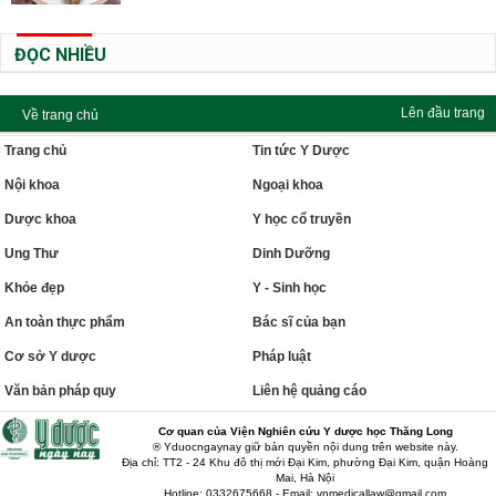
ĐỌC NHIỀU
Lên đầu trang
Về trang chủ
Trang chủ
Tin tức Y Dược
Nội khoa
Ngoại khoa
Dược khoa
Y học cổ truyền
Ung Thư
Dinh Dưỡng
Khỏe đẹp
Y - Sinh học
An toàn thực phẩm
Bác sĩ của bạn
Cơ sở Y dược
Pháp luật
Văn bản pháp quy
Liên hệ quảng cáo
Cơ quan của Viện Nghiên cứu Y dược học Thăng Long
® Yduocngaynay giữ bản quyền nội dung trên website này.
Địa chỉ: TT2 - 24 Khu đô thị mới Đại Kim, phường Đại Kim, quận Hoàng
Mai, Hà Nội
Hotline: 0332675668 - Email: vnmedicallaw@gmail.com