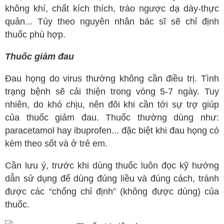
không khí, chất kích thích, trào ngược dạ dày-thực
Spa
quản... Tùy theo nguyên nhân bác sĩ sẽ chỉ định
Mỹ phẩm
thuốc phù hợp.
Dinh Dưỡng
Thuốc giảm đau
Bác sĩ của bạn
Đau họng do virus thường không cần điều trị. Tình
trạng bệnh sẽ cải thiện trong vòng 5-7 ngày. Tuy
nhiên, do khó chịu, nên đôi khi cần tới sự trợ giúp
của thuốc giảm đau. Thuốc thường dùng như:
paracetamol hay ibuprofen... đặc biệt khi đau họng có
kèm theo sốt và ở trẻ em.
Cần lưu ý, trước khi dùng thuốc luôn đọc kỹ hướng
dẫn sử dụng để dùng đúng liều và đúng cách, tránh
được các “chống chỉ định” (không được dùng) của
thuốc.